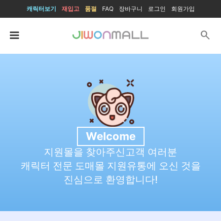
캐릭터보기
재입고
품절
FAQ
장바구니
로그인
회원가입
search
Welcome
지원몰을 찾아주신고객 여러분
캐릭터 전문 도매몰 지원유통에 오신 것을
진심으로 환영합니다!