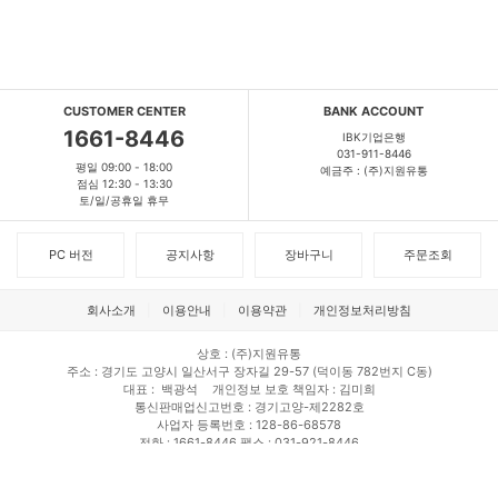
CUSTOMER CENTER
BANK ACCOUNT
1661-8446
IBK기업은행
031-911-8446
평일 09:00 - 18:00
예금주 : (주)지원유통
점심 12:30 - 13:30
토/일/공휴일 휴무
PC 버전
공지사항
장바구니
주문조회
회사소개
이용안내
이용약관
개인정보처리방침
상호
(주)지원유통
주소
경기도 고양시 일산서구 장자길 29-57 (덕이동 782번지 C동)
대표
백광석
개인정보 보호 책임자
김미희
통신판매업신고번호
경기고양-제2282호
사업자 등록번호
128-86-68578
전화
1661-8446
팩스
031-921-8446
Copyright © jiwonmall. All rights reserved.