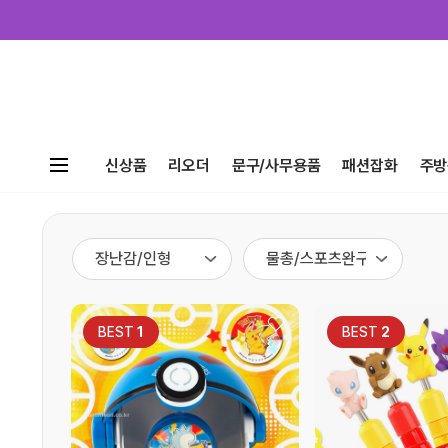
신상품
리오더
문구/사무용품
패션잡화
주방
BEST
1
BEST
2