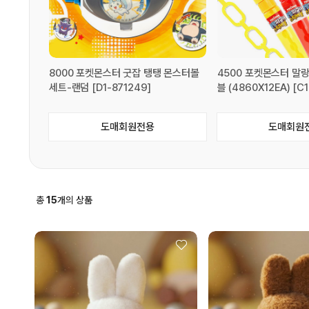
8000 포켓몬스터 굿잡 탱탱 몬스터볼
4500 포켓몬스터 말
세트-랜덤 [D1-871249]
블 (4860X12EA) [C
도매회원전용
도매회원
총
15
개의 상품