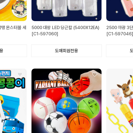
탱탱 몬스터볼 세
5000 대왕 LED 당근칼 (5400X12EA)
2500 야광 3단
[C1-597060]
[C1-597046
용
도매회원전용