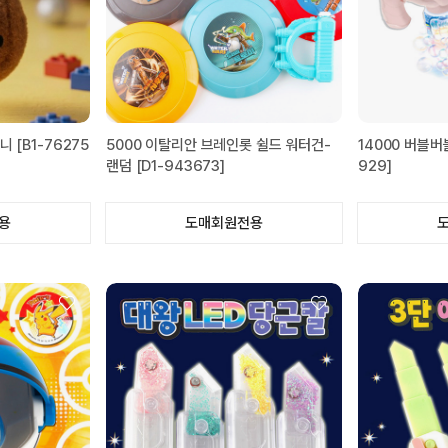
 [B1-76275
5000 이탈리안 브레인롯 쉴드 워터건-
14000 버블버
랜덤 [D1-943673]
929]
용
도매회원전용