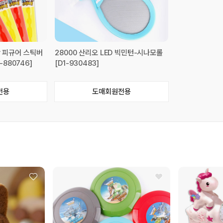
랑 피규어 스틱버
28000 산리오 LED 빅민턴-시나모롤
1-880746]
[D1-930483]
전용
도매회원전용