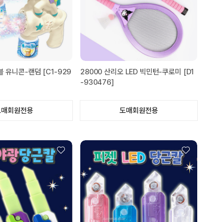
블 유니콘-랜덤 [C1-929
28000 산리오 LED 빅민턴-쿠로미 [D1
-930476]
도매회원전용
도매회원전용