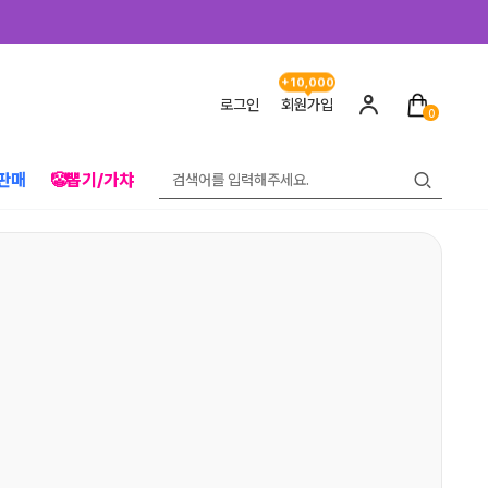
+10,000
로그인
회원가입
0
판매
🤡뽑기/가챠