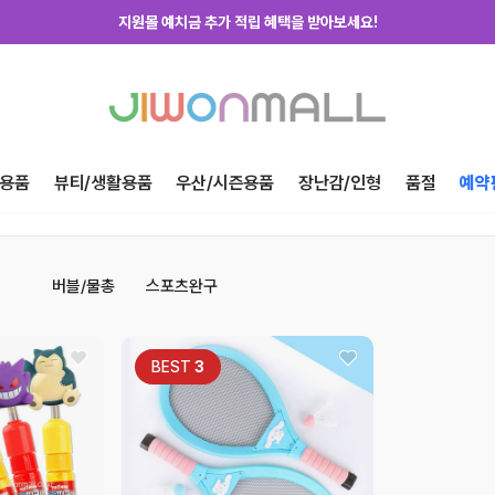
지원몰 예치금 추가 적립 혜택을 받아보세요!
지원몰 위탁배송을 신청하세요!
하루에 한번! 출석체크 룰렛 돌리고 포인트 받자!
지금 가입하고 첫구매 혜택 받아가세요!
용품
뷰티/생활용품
우산/시즌용품
장난감/인형
품절
예약
버블/물총
스포츠완구
BEST
3