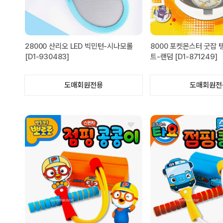
28000 산리오 LED 빅민턴-시나모롤
8000 포켓몬스터 굿잡 
[D1-930483]
트-랜덤 [D1-871249]
도매회원전용
도매회원전