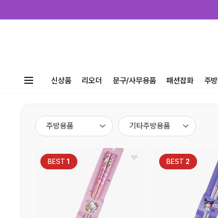
신상품
리오더
문구/사무용품
패션잡화
주방
BEST
1
BEST
2