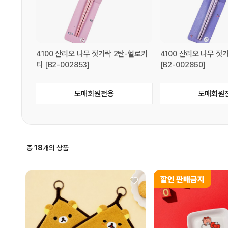
4100 산리오 나무 젓가락 2탄-헬로키
4100 산리오 나무 젓
티 [B2-002853]
[B2-002860]
도매회원전용
도매회원
총
18
개의 상품