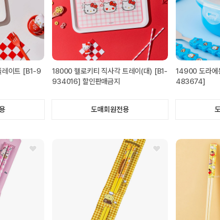
레이트 [B1-9
18000 헬로키티 직사각 트레이(대) [B1-
14900 도라에
934016] 할인판매금지
483674]
용
도매회원전용