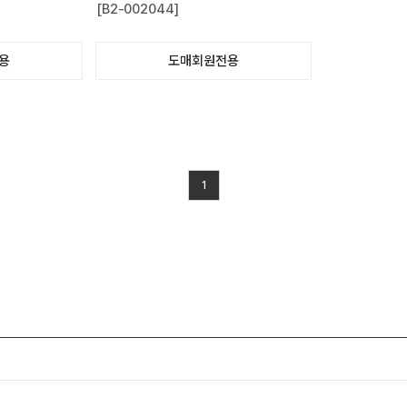
[B2-002044]
용
도매회원전용
1