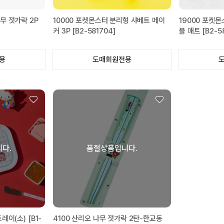
무 젓가락 2P
10000 포켓몬스터 분리형 샤베트 메이
19000 포켓몬
커 3P [B2-581704]
블 매트 [B2-58
용
도매회원전용
다.
품절상품입니다.
레이(소) [B1-
4100 산리오 나무 젓가락 2탄-한교동