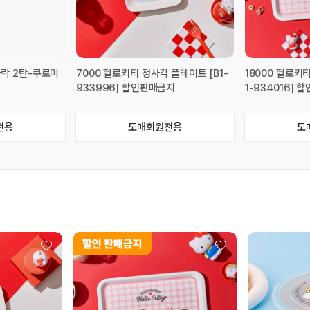
가락 2탄-쿠로미
7000 헬로키티 정사각 플레이트 [B1-
18000 헬로키티
933996] 할인판매금지
1-934016]
전용
도매회원전용
도