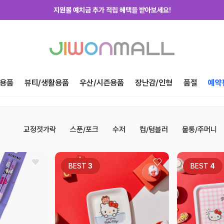
지원몰 위탁배송을 신청하세요!
하루에 한번! 출석체크 룰렛 돌리고 포인트 받자!
지금 가입하고 첫구매 혜택 받아가세요!
용품
뷰티/생활용품
우산/시즌용품
장난감/인형
품절
예약
교정젓가락
스푼/포크
수저
컵/텀블러
물통/주머니
BEST
3
BEST
4