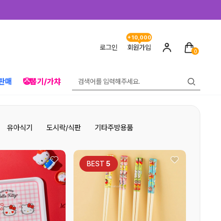
+10,000
로그인
회원가입
0
판매
🤡뽑기/가챠
유아식기
도시락/식판
기타주방용품
BEST
5