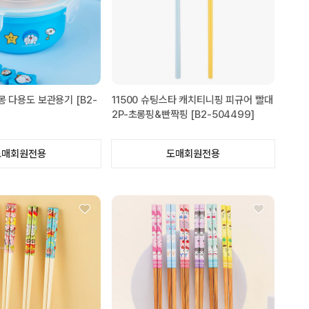
몽 다용도 보관용기 [B2-
11500 슈팅스타 캐치티니핑 피규어 빨대
2P-초롱핑&빤짝핑 [B2-504499]
도매회원전용
도매회원전용