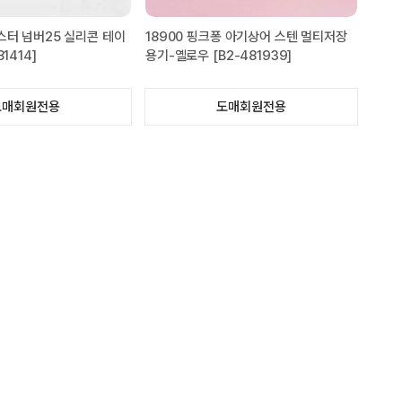
스터 넘버25 실리콘 테이
18900 핑크퐁 아기상어 스텐 멀티저장
1414]
용기-옐로우 [B2-481939]
도매회원전용
도매회원전용