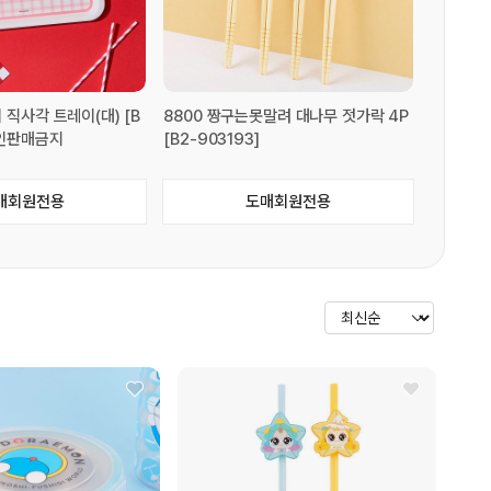
 직사각 트레이(대) [B
8800 짱구는못말려 대나무 젓가락 4P
 할인판매금지
[B2-903193]
매회원전용
도매회원전용