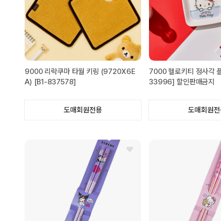
9000 리락쿠마 타월 키링 (9720X6E
7000 헬로키티 정사각 플
A) [B1-837578]
33996] 할인판매금지
도매회원전용
도매회원전