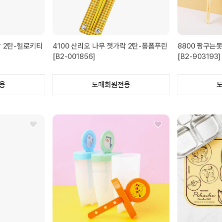
락 2탄-헬로키티
4100 산리오 나무 젓가락 2탄-폼폼푸린
8800 짱구는
[B2-001856]
[B2-903193]
용
도매회원전용