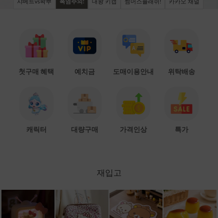
샤베트vs왁뿌
폭염주의!
대왕 키캡
썸머스플래쉬!
카카오 채널
첫구매 혜택
예치금
도매이용안내
위탁배송
캐릭터
대량구매
가격인상
특가
재입고