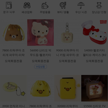
문구/사무
패션잡화
주방용품
뷰티/생활
우산/시즌
장난감/인형
7800 리락쿠마 조
56000 산리오 빅
9000 리락쿠마 미
14000 헬로키티
리개 파우치-리락
무드등-헬로키티
니 키링 파우치-코
물티슈 케이스 [B2
쿠마 [C2-068735]
[C1-315167]
리락쿠마 [C2-069
-378816]
도매회원전용
도매회원전용
도매회원전용
도매회원전용
435]
3900 먼작귀 미니
7800 리락쿠마 조
32000 리락쿠마
15500 산리오 TV