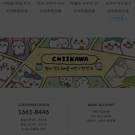
커터칼 키링-토끼
리개 파우치-키이
태블릿 파우치 11
피규어 무드등 2
[C1-068537] 할인
로이토리 [C2-068
인치-키이로이토
탄-헬로키티 [C1-7
도매회원전용
도매회원전용
도매회원전용
도매회원전용
판매금지
759]
리 [B1-069909]
49388]
CUSTOMER CENTER
BANK ACCOUNT
1661-8446
IBK기업은행
031-911-8446
평일 09:00 - 18:00
예금주 : (주)지원유통
점심 12:30 - 13:30
토/일/공휴일 휴무