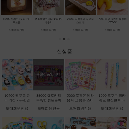
15500 산리오 TV 피규어
15400 헬로키티 호피 PU
21000 리락쿠마 당고 데
7000 푸딩 크런치 슬랑이
무드등
파우치
스크 매
(7000X
도매회원전용
도매회원전용
도매회원전용
도매회원전용
신상품
품절상품입니다.
10900 짱구 피규
36000 헬로키티
5000 포켓몬 메타
1500 포켓몬 피카
어 키캡 2구-랜덤
똑똑한 병원놀이
몽 데코 봉봉 스티
츄로 변신한 메타
[C1-232076]
[C1-371725]
커 (5000X16EA)
몽 지워지는 볼펜
도매회원전용
도매회원전용
도매회원전용
도매회원전용
[D1-132242]
(1500X36EA) [C1-
132051]