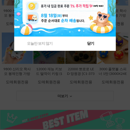
9800 산리오 학사
9800 산리오 학사
9800 산리오 학사
9800 산리오 학사
모 봉제인형 가방
모 봉제인형 가방
모 봉제인형 가방
모 봉제인형 가방
고리 13cm-시나모
고리 13cm-쿠로미
고리 13cm-한교동
고리 13cm-폼폼푸
도매회원전용
도매회원전용
도매회원전용
도매회원전용
롤 [B2-083203]
[B2-083197]
[B2-083234]
린 [B2-083210]
오늘만 보지 않기
닫기
품절상품입니다.
품절상품입니다.
9800 산리오 학사
12000 재능 키보
22000 뽀로로 LE
3000 플랫볼 스피
모 봉제인형 가방
드 딸깍이 키링 (1
D 망원경 [C1-373
너 1탄 (3000X24E
고리 13cm-포차코
2000X8EA) [C1-1
736]
A) [C1-145246]
도매회원전용
도매회원전용
도매회원전용
도매회원전용
[B2-083227]
45048]
더보기