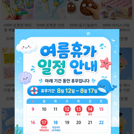
1000 포켓몬 메타
3500 포켓몬 안전
3500 응가 말랑이
4000 아이스크림
몽 복불복 키링 마
캡 가위 (3500X20
(3780X12EA) [B1-
왁뿌볼 (4320X12
스코트 연필캡 (10
EA) [C1-132372]
593354]
EA) [B1-912972]
도매회원전용
도매회원전용
도매회원전용
도매회원전용
00X60EA) [C1-13
2204]
12000 26구 대왕
12000 대왕 딸깍
9800 산리오 학사
9800 산리오 학사
키캡 클리커 키링-
이 키캡 키링 26
모 봉제인형 가방
모 봉제인형 가방
랜덤 [C2-913191]
구-랜덤 [C2-8251
고리 13cm-헬로키
고리 13cm-마이멜
도매회원전용
도매회원전용
도매회원전용
도매회원전용
63]
티 [B2-083173]
로디 [B2-083180]