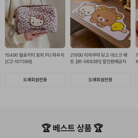
고 데스크 매
7000 푸딩 크런치 슬랑이 (7000
10000 포켓몬스터 피카
 할인판매금지
X12EA) [B1-144812]
아동욕실화 200mm [B1-
6]
용
도매회원전용
도매회원전용
🏆 베스트 상품 🏆