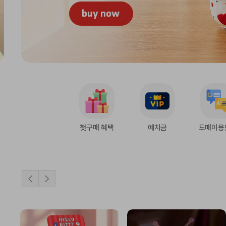
첫구매 혜택
예치금
도매이용