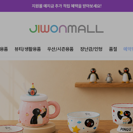
지원몰 위탁배송을 신청하세요!
하루에 한번! 출석체크 룰렛 돌리고 포인트 받자!
지금 가입하고 첫구매 혜택 받아가세요!
용품
뷰티/생활용품
우산/시즌용품
장난감/인형
품절
예약