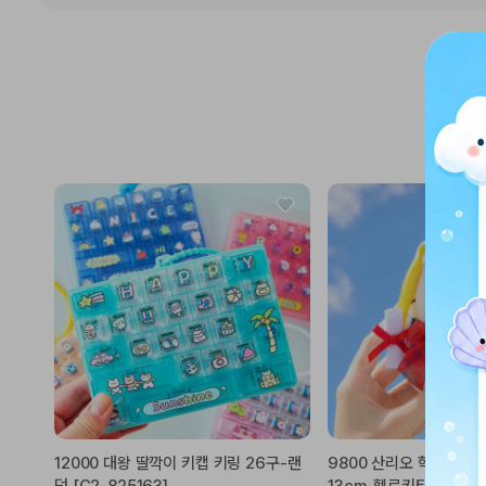
12000 대왕 딸깍이 키캡 키링 26구-랜
9800 산리오 학사모 