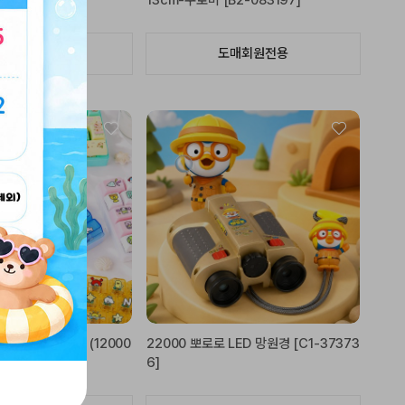
[B2-083203]
13cm-쿠로미 [B2-083197]
도매회원전용
도매회원전용
키보드 딸깍이 키링 (12000
22000 뽀로로 LED 망원경 [C1-37373
45048]
6]