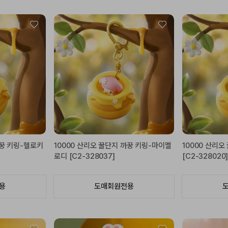
까꿍 키링-헬로키
10000 산리오 꿀단지 까꿍 키링-마이멜
10000 산리
로디 [C2-328037]
[C2-328020
용
도매회원전용