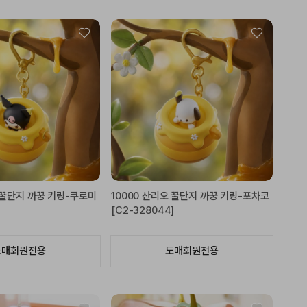
오 꿀단지 까꿍 키링-쿠로미
10000 산리오 꿀단지 까꿍 키링-포차코
]
[C2-328044]
도매회원전용
도매회원전용