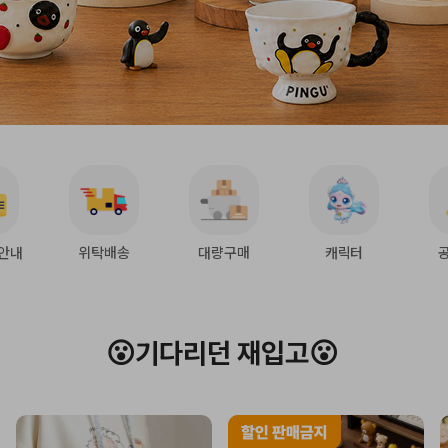
안내
위탁배송
대량구매
캐릭터
😮기다리던 재입고😮