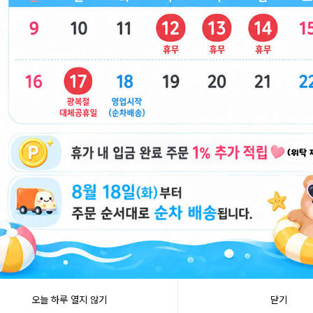
3173]
13cm-마이멜로디 [B2-083180]
13cm-시나모롤 
용
도매회원전용
봉제인형 가방고리
9800 산리오 학사모 봉제인형 가방고리
12000 재능 
3210]
13cm-포차코 [B2-083227]
X8EA) [C1-1
닫기
오늘 하루 열지 않기