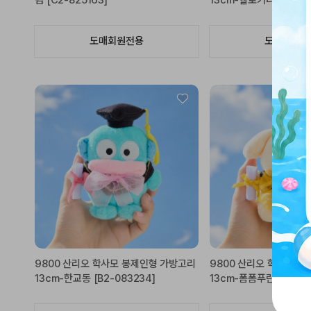
덤 [C2-825163]
13cm-헬로키티 [B2-08
도매회원전용
도매회원전
9800 산리오 학사모 봉제인형 가방고리
9800 산리오 학사모 
13cm-한교동 [B2-083234]
13cm-폼폼푸린 [B2-08