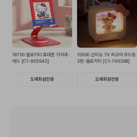
TV 피규어 무드등
15400 헬로키티 호피 PU 파우치
21000 리락쿠마 당
-749388]
[C2-107389]
트 [B1-069381]
원전용
도매회원전용
도매회원전