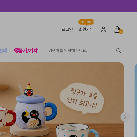
+10,000
로그인
회원가입
0
판매
🤡뽑기/가챠