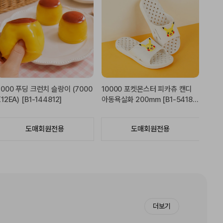
품절상품입니다.
츄 캔디
19800 산리오 컬러풀 주차번호판
19800 산리오 컬러풀 주차
54183
VER2-헬로키티(블랙) [C1-644
VER2-헬로키티(핑크) [C1-6
316]
354]
도매회원전용
도매회원전용
더보기