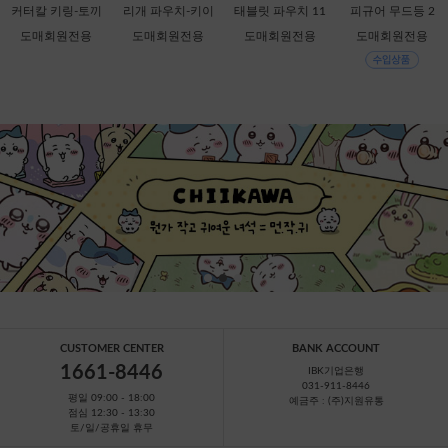
커터칼 키링-토끼
리개 파우치-키이
태블릿 파우치 11
피규어 무드등 2
[C1-068537] 할인
로이토리 [C2-068
인치-키이로이토
탄-헬로키티 [C1-7
도매회원전용
도매회원전용
도매회원전용
도매회원전용
판매금지
759]
리 [B1-069909]
49388]
CUSTOMER CENTER
BANK ACCOUNT
1661-8446
IBK기업은행
031-911-8446
평일 09:00 - 18:00
예금주 : (주)지원유통
점심 12:30 - 13:30
토/일/공휴일 휴무