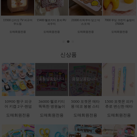
15500 산리오 TV 피규어
15400 헬로키티 호피 PU
21000 리락쿠마 당고 데
7000 푸딩 크런치 슬랑이
무드등
파우치
스크 매
(7000X
도매회원전용
도매회원전용
도매회원전용
도매회원전용
신상품
품절상품입니다.
품절상품입니다.
10900 짱구 피규
36000 헬로키티
5000 포켓몬 메타
1500 포켓몬 피카
어 키캡 2구-랜덤
똑똑한 병원놀이
몽 데코 봉봉 스티
츄로 변신한 메타
[C1-232076]
[C1-371725]
커 (5000X16EA)
몽 지워지는 볼펜
도매회원전용
도매회원전용
도매회원전용
도매회원전용
[D1-132242]
(1500X36EA) [C1-
132051]