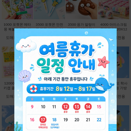
1000 포켓몬 메타
3500 포켓몬 안전
3500 응가 말랑이
4000 아이스크림
몽 복불복 키링 마
캡 가위 (3500X20
(3780X12EA) [B1-
왁뿌볼 (4320X12
스코트 연필캡 (10
EA) [C1-132372]
593354]
EA) [B1-912972]
도매회원전용
도매회원전용
도매회원전용
도매회원전용
00X60EA) [C1-13
2204]
12000 26구 대왕
12000 대왕 딸깍
9800 산리오 학사
9800 산리오 학사
키캡 클리커 키링-
이 키캡 키링 26
모 봉제인형 가방
모 봉제인형 가방
랜덤 [C2-913191]
구-랜덤 [C2-8251
고리 13cm-헬로키
고리 13cm-마이멜
도매회원전용
도매회원전용
도매회원전용
도매회원전용
63]
티 [B2-083173]
로디 [B2-083180]