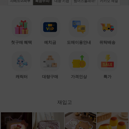
샤베트vs왁뿌
폭염주의!
대왕 키캡
썸머스플래쉬!
카카오 채널
첫구매 혜택
예치금
도매이용안내
위탁배송
캐릭터
대량구매
가격인상
특가
재입고