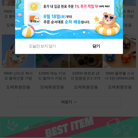
9800 산리오 학사
9800 산리오 학사
9800 산리오 학사
9800 산리오 학사
모 봉제인형 가방
모 봉제인형 가방
모 봉제인형 가방
모 봉제인형 가방
고리 13cm-시나모
고리 13cm-쿠로미
고리 13cm-한교동
고리 13cm-폼폼푸
도매회원전용
도매회원전용
도매회원전용
도매회원전용
롤 [B2-083203]
[B2-083197]
[B2-083234]
린 [B2-083210]
오늘만 보지 않기
닫기
품절상품입니다.
품절상품입니다.
9800 산리오 학사
12000 재능 키보
22000 뽀로로 LE
3000 플랫볼 스피
모 봉제인형 가방
드 딸깍이 키링 (1
D 망원경 [C1-373
너 1탄 (3000X24E
고리 13cm-포차코
2000X8EA) [C1-1
736]
A) [C1-145246]
도매회원전용
도매회원전용
도매회원전용
도매회원전용
[B2-083227]
45048]
더보기