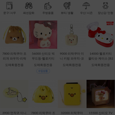
문구/사무
패션잡화
주방용품
뷰티/생활
우산/시즌
장난감/인형
7800 리락쿠마 조
56000 산리오 빅
9000 리락쿠마 미
14000 헬로키티
리개 파우치-리락
무드등-헬로키티
니 키링 파우치-코
물티슈 케이스 [B2
쿠마 [C2-068735]
[C1-315167]
리락쿠마 [C2-069
-378816]
도매회원전용
도매회원전용
도매회원전용
도매회원전용
435]
3900 먼작귀 미니
7800 리락쿠마 조
32000 리락쿠마
15500 산리오 TV