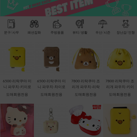
문구/사무
패션잡화
주방용품
뷰티/생활
우산/시즌
장난감/인형
6500 리락쿠마 미
6500 리락쿠마 미
7800 리락쿠마 조
7800 리락쿠마 조
니 파우치-키이로
니 파우치-차이로
리개 파우치-리락
리개 파우치-키이
이토리 [C2-06871
이코구마 [C2-068
쿠마 [C2-068735]
로이토리 [C2-068
도매회원전용
도매회원전용
도매회원전용
도매회원전용
1]
728]
759]