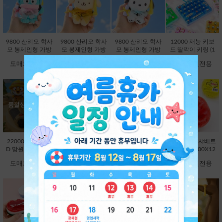
9800 산리오 학사
9800 산리오 학사
9800 산리오 학사
12000 재능 키보
모 봉제인형 가방
모 봉제인형 가방
모 봉제인형 가방
드 딸깍이 키링 (1
고리 13cm-한교동
고리 13cm-폼폼푸
고리 13cm-포차코
2000X8EA) [C1-1
도매회원전용
도매회원전용
도매회원전용
도매회원전용
[B2-083234]
린 [B2-083210]
[B2-083227]
45048]
품절상품입니다.
22000 뽀로로 LE
3000 플랫볼 스피
7000 망고스틴 크
5000 과일 샤베트
D 망원경 [C1-373
너 1탄 (3000X24E
런치 슬랑이 (7000
슬랑이 (5000X12
736]
A) [C1-145246]
X12EA) [B1-1450
EA) [B1-998485]
도매회원전용
도매회원전용
도매회원전용
도매회원전용
17]