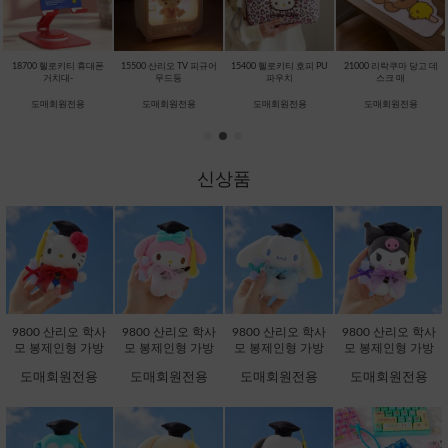
18700 헬로키티 휴대폰
15500 산리오 TV 피규어
15400 헬로키티 호피 PU
21000 리락쿠마 당고 데
거치대-
무드등
파우치
스크 매
도매회원전용
도매회원전용
도매회원전용
도매회원전용
신상품
9800 산리오 학사
9800 산리오 학사
9800 산리오 학사
9800 산리오 학사
모 봉제인형 가방
모 봉제인형 가방
모 봉제인형 가방
모 봉제인형 가방
고리 13cm-헬로키
고리 13cm-마이멜
고리 13cm-시나모
고리 13cm-쿠로미
도매회원전용
도매회원전용
도매회원전용
도매회원전용
티 [B2-083173]
로디 [B2-083180]
롤 [B2-083203]
[B2-083197]