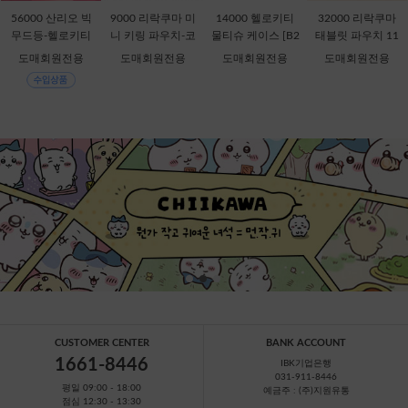
56000 산리오 빅
9000 리락쿠마 미
14000 헬로키티
32000 리락쿠마
무드등-헬로키티
니 키링 파우치-코
물티슈 케이스 [B2
태블릿 파우치 11
[C1-315167]
리락쿠마 [C2-069
-378816]
인치-키이로이토
도매회원전용
도매회원전용
도매회원전용
도매회원전용
435]
리 [B1-069909]
CUSTOMER CENTER
BANK ACCOUNT
1661-8446
IBK기업은행
031-911-8446
평일 09:00 - 18:00
예금주 : (주)지원유통
점심 12:30 - 13:30