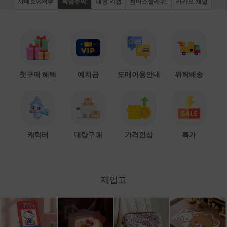
샤베트vs왁뿌
폭염주의!
대왕 키캡
썸머스플래쉬!
카카오 채널
첫구매 혜택
예치금
도매이용안내
위탁배송
캐릭터
대량구매
가격인상
특가
재입고