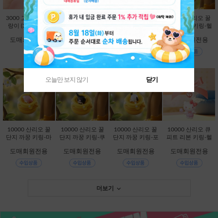
3000 고양이빵 말
5000 젤리 베어 슬
25000 산리오 별
10000 산리오 꿀
랑이 (3000X12E
랑이 (5000X12E
빛 LED 차량용 방
단지 까꿍 키링-헬
A) [B1-946261]
A) [B1-461655]
향제-시나모롤 [C
로키티 [C2-32801
도매회원전용
도매회원전용
도매회원전용
도매회원전용
1-113430]
3]
오늘만 보지 않기
닫기
10000 산리오 꿀
10000 산리오 꿀
10000 산리오 꿀
10000 산리오 큐
단지 까꿍 키링-마
단지 까꿍 키링-쿠
단지 까꿍 키링-포
피트 리본 키링-헬
이멜로디 [C2-328
로미 [C2-328020]
차코 [C2-328044]
로키티 [C2-32821
도매회원전용
도매회원전용
도매회원전용
도매회원전용
037]
1]
더보기