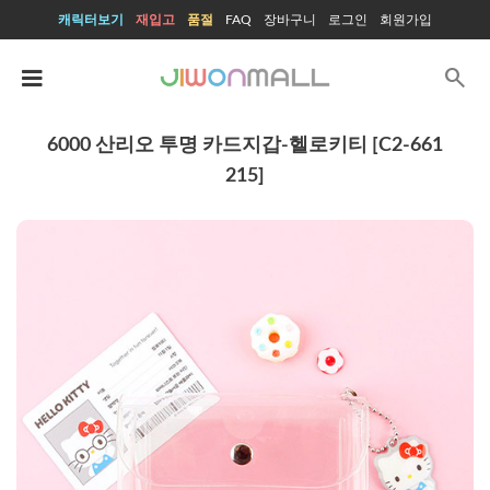
캐릭터보기
재입고
품절
FAQ
장바구니
로그인
회원가입
search
6000 산리오 투명 카드지갑-헬로키티 [C2-661
215]