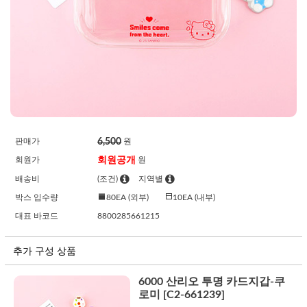
6,500
판매가
원
회원공개
회원가
원
배송비
(조건)
지역별
박스 입수량
80EA (외부)
10EA (내부)
대표 바코드
8800285661215
추가 구성 상품
6000 산리오 투명 카드지갑-쿠
로미 [C2-661239]