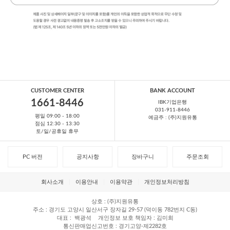
CUSTOMER CENTER
BANK ACCOUNT
1661-8446
IBK기업은행
031-911-8446
평일 09:00 - 18:00
예금주 : (주)지원유통
점심 12:30 - 13:30
토/일/공휴일 휴무
PC 버전
공지사항
장바구니
주문조회
회사소개
이용안내
이용약관
개인정보처리방침
상호
(주)지원유통
주소
경기도 고양시 일산서구 장자길 29-57 (덕이동 782번지 C동)
대표
백광석
개인정보 보호 책임자
김미희
통신판매업신고번호
경기고양-제2282호