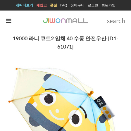
캐릭터보기
재입고
품절
FAQ
장바구니
로그인
회원가입
search
19000 라니 큐트2 입체 40 수동 안전우산 [D1-
61071]