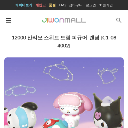
캐릭터보기
재입고
품절
FAQ
장바구니
로그인
회원가입
search
12000 산리오 스위트 드림 피규어-랜덤 [C1-08
4002]