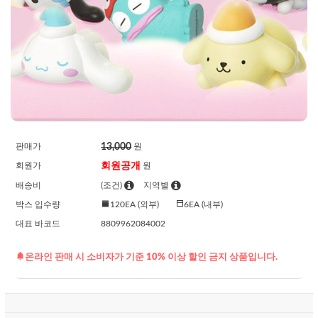
13,000
판매가
원
회원공개
회원가
원
배송비
(조건)
지역별
박스 입수량
120EA (외부)
6EA (내부)
대표 바코드
8809962084002
온라인 판매 시 소비자가 기준 10% 이상 할인 금지 상품입니다.