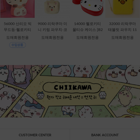
56000 산리오 빅
9000 리락쿠마 미
14000 헬로키티
32000 리락쿠마
무드등-헬로키티
니 키링 파우치-코
물티슈 케이스 [B2
태블릿 파우치 11
[C1-315167]
리락쿠마 [C2-069
-378816]
인치-키이로이토
도매회원전용
도매회원전용
도매회원전용
도매회원전용
435]
리 [B1-069909]
CUSTOMER CENTER
BANK ACCOUNT