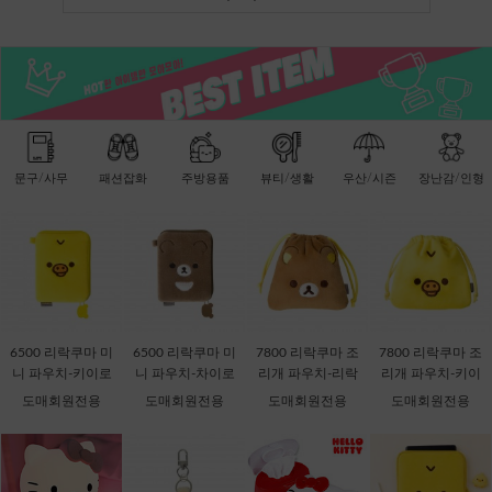
문구/사무
패션잡화
주방용품
뷰티/생활
우산/시즌
장난감/인형
6500 리락쿠마 미
6500 리락쿠마 미
7800 리락쿠마 조
7800 리락쿠마 조
니 파우치-키이로
니 파우치-차이로
리개 파우치-리락
리개 파우치-키이
이토리 [C2-06871
이코구마 [C2-068
쿠마 [C2-068735]
로이토리 [C2-068
도매회원전용
도매회원전용
도매회원전용
도매회원전용
1]
728]
759]