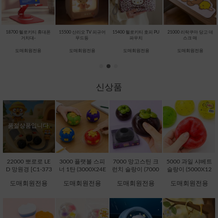
18700 헬로키티 휴대폰
15500 산리오 TV 피규어
15400 헬로키티 호피 PU
21000 리락쿠마 당고 데
거치대-
무드등
파우치
스크 매
도매회원전용
도매회원전용
도매회원전용
도매회원전용
신상품
품절상품입니다.
22000 뽀로로 LE
3000 플랫볼 스피
7000 망고스틴 크
5000 과일 샤베트
D 망원경 [C1-373
너 1탄 (3000X24E
런치 슬랑이 (7000
슬랑이 (5000X12
736]
A) [C1-145246]
X12EA) [B1-1450
EA) [B1-998485]
도매회원전용
도매회원전용
도매회원전용
도매회원전용
17]