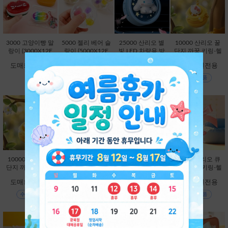
3000 고양이빵 말
5000 젤리 베어 슬
25000 산리오 별
10000 산리오 꿀
랑이 (3000X12E
랑이 (5000X12E
빛 LED 차량용 방
단지 까꿍 키링-헬
A) [B1-946261]
A) [B1-461655]
향제-시나모롤 [C
로키티 [C2-32801
도매회원전용
도매회원전용
도매회원전용
도매회원전용
1-113430]
3]
10000 산리오 꿀
10000 산리오 꿀
10000 산리오 꿀
10000 산리오 큐
단지 까꿍 키링-마
단지 까꿍 키링-쿠
단지 까꿍 키링-포
피트 리본 키링-헬
이멜로디 [C2-328
로미 [C2-328020]
차코 [C2-328044]
로키티 [C2-32821
도매회원전용
도매회원전용
도매회원전용
도매회원전용
037]
1]