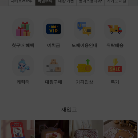
샤베트vs왁뿌
폭염주의!
대왕 키캡
썸머스플래쉬!
카카오 채널
첫구매 혜택
예치금
도매이용안내
위탁배송
캐릭터
대량구매
가격인상
특가
재입고