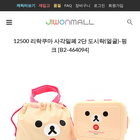
캐릭터보기
재입고
품절
FAQ
장바구니
로그인
회원가입
search
12500 리락쿠마 사각밀폐 2단 도시락(얼굴)-핑
크 [B2-464094]