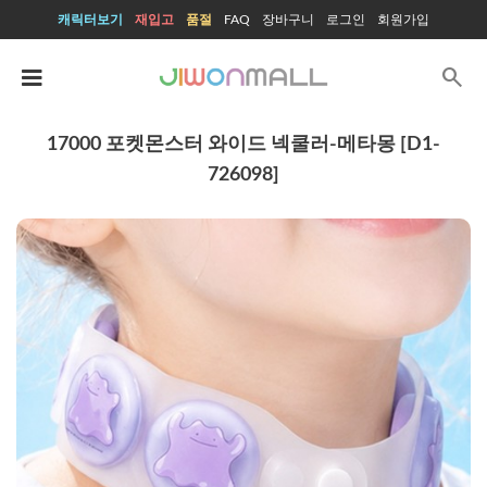
캐릭터보기
재입고
품절
FAQ
장바구니
로그인
회원가입
search
17000 포켓몬스터 와이드 넥쿨러-메타몽 [D1-
726098]