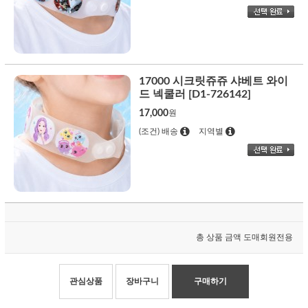
17000 시크릿쥬쥬 샤베트 와이
드 넥쿨러 [D1-726142]
17,000
원
(조건) 배송
지역별
총 상품 금액
도매회원전용
관심상품
장바구니
구매하기