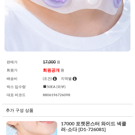
17,000
판매가
원
회원공개
회원가
원
배송비
(조건)
지역별
박스 입수량
50EA (외부)
대표 바코드
8806196726098
추가 구성 상품
17000 포켓몬스터 와이드 넥쿨
러-소다 [D1-726081]