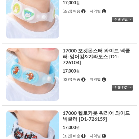
17,000
원
(조건) 배송
지역별
17000 포켓몬스터 와이드 넥쿨
러-잉어킹&갸라도스 [D1-
726104]
17,000
원
(조건) 배송
지역별
17000 헬로카봇 워리어 와이드
넥쿨러 [D1-726159]
17,000
원
(조건) 배송
지역별