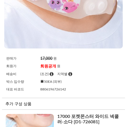
17,000
판매가
원
회원공개
회원가
원
배송비
(조건)
지역별
박스 입수량
50EA (외부)
대표 바코드
8806196726142
추가 구성 상품
17000 포켓몬스터 와이드 넥쿨
러-소다 [D1-726081]