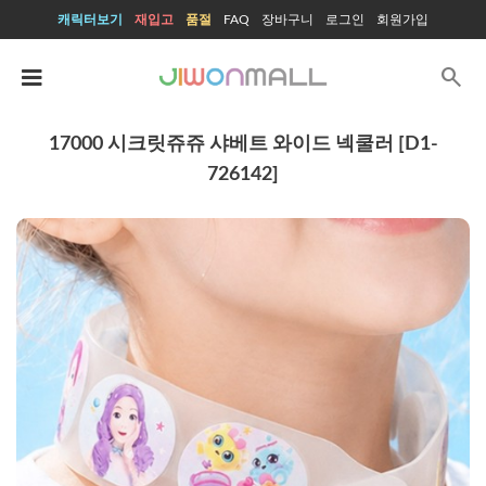
캐릭터보기
재입고
품절
FAQ
장바구니
로그인
회원가입
search
17000 시크릿쥬쥬 샤베트 와이드 넥쿨러 [D1-
726142]