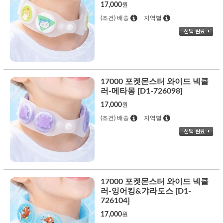
17,000
원
(조건) 배송
지역별
17000 포켓몬스터 와이드 넥쿨
러-메타몽 [D1-726098]
17,000
원
(조건) 배송
지역별
17000 포켓몬스터 와이드 넥쿨
러-잉어킹&갸라도스 [D1-
726104]
17,000
원