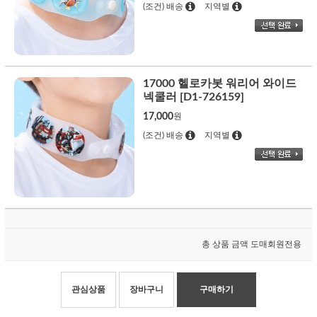
(조건) 배송
지역별
17000 헬로카봇 워리어 와이드
넥쿨러 [D1-726159]
17,000
원
(조건) 배송
지역별
총 상품 금액
도매회원전용
관심상품
장바구니
구매하기