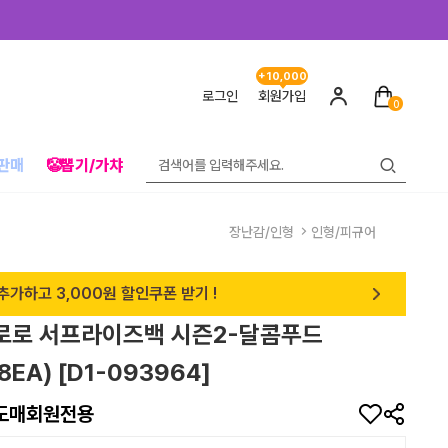
+10,000
로그인
회원가입
0
판매
🤡뽑기/가챠
장난감/인형
인형/피규어
추가하고 3,000원 할인쿠폰 받기 !
뽀로로 서프라이즈백 시즌2-달콤푸드
8EA) [D1-093964]
도매회원전용