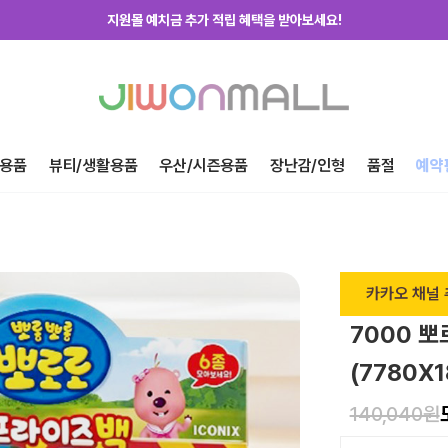
지원몰 위탁배송을 신청하세요!
하루에 한번! 출석체크 룰렛 돌리고 포인트 받자!
지금 가입하고 첫구매 혜택 받아가세요!
용품
뷰티/생활용품
우산/시즌용품
장난감/인형
품절
예약
카카오 채널 
7000 
(7780X1
140,040원