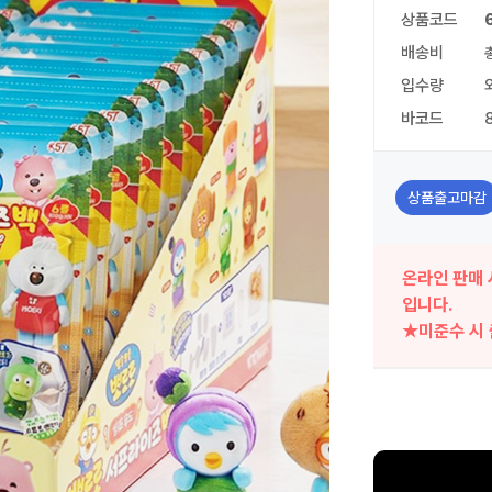
상품코드
배송비
입수량
바코드
상품출고마감
온라인 판매 
입니다.
★미준수 시