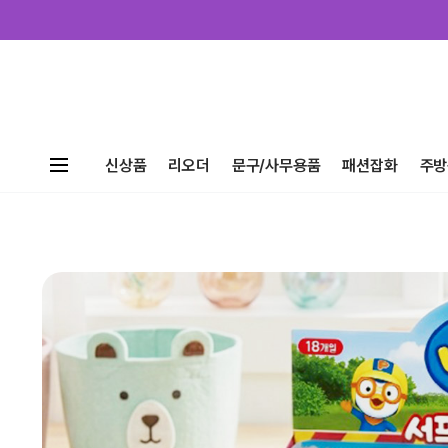
신상품
리오더
문구/사무용품
패션잡화
주방