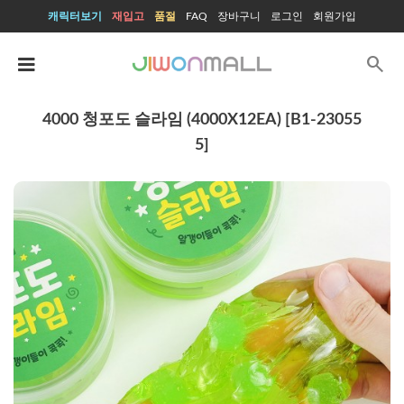
캐릭터보기
재입고
품절
FAQ
장바구니
로그인
회원가입
search
4000 청포도 슬라임 (4000X12EA) [B1-23055
5]