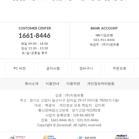
CUSTOMER CENTER
BANK ACCOUNT
1661-8446
IBK기업은행
031-911-8446
평일 09:00 - 18:00
예금주 : (주)지원유통
점심 12:30 - 13:30
토/일/공휴일 휴무
PC 버전
공지사항
장바구니
주문조회
회사소개
이용안내
이용약관
개인정보처리방침
상호
(주)지원유통
주소
경기도 고양시 일산서구 장자길 29-57 (덕이동 782번지 C동)
대표
백광석
개인정보 보호 책임자
김미희
통신판매업신고번호
경기고양-제2282호
사업자 등록번호
128-86-68578
전화
1661-8446
팩스
031-921-8446
Copyright © jiwonmall. All rights reserved.