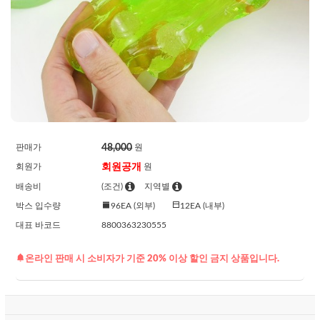
48,000
판매가
원
회원공개
회원가
원
배송비
(조건)
지역별
박스 입수량
96EA (외부)
12EA (내부)
대표 바코드
8800363230555
온라인 판매 시 소비자가 기준 20% 이상 할인 금지 상품입니다.