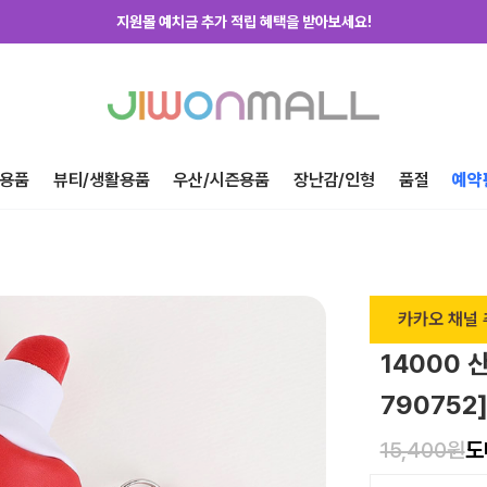
지원몰 위탁배송을 신청하세요!
하루에 한번! 출석체크 룰렛 돌리고 포인트 받자!
지금 가입하고 첫구매 혜택 받아가세요!
용품
뷰티/생활용품
우산/시즌용품
장난감/인형
품절
예약
카카오 채널 
14000 
79075
15,400원
도