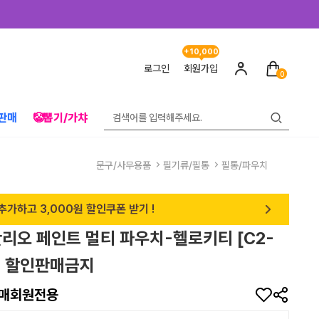
+10,000
로그인
회원가입
0
판매
🤡뽑기/가챠
문구/사무용품
필기류/필통
필통/파우치
추가하고 3,000원 할인쿠폰 받기 !
산리오 페인트 멀티 파우치-헬로키티 [C2-
2] 할인판매금지
매회원전용