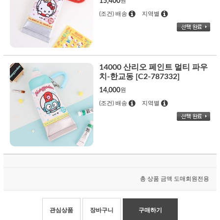
15,400
원
(조건) 배송
지역별
14000 산리오 페인트 멀티 파우
치-한교동 [C2-787332]
14,000
원
(조건) 배송
지역별
총 상품 금액
도매회원전용
관심상품
장바구니
구매하기