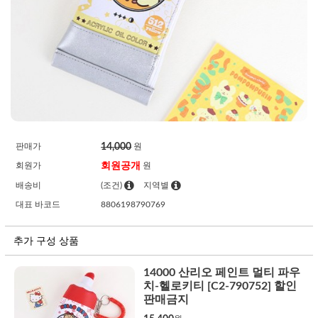
14,000
판매가
원
회원공개
회원가
원
배송비
(조건)
지역별
대표 바코드
8806198790769
추가 구성 상품
14000 산리오 페인트 멀티 파우
치-헬로키티 [C2-790752] 할인
판매금지