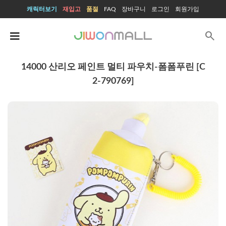
캐릭터보기
재입고
품절
FAQ
장바구니
로그인
회원가입
search
14000 산리오 페인트 멀티 파우치-폼폼푸린 [C
2-790769]