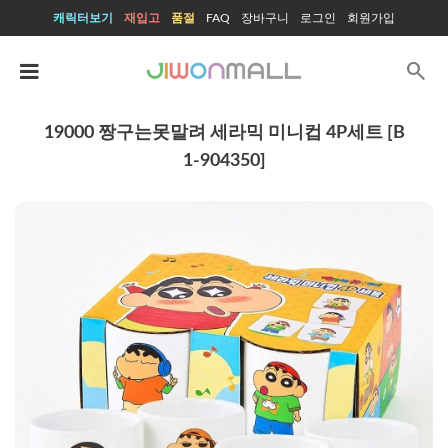
캐릭터보기
재입고
품절
FAQ
장바구니
로그인
회원가입
search
19000 짱구는못말려 세라믹 미니컵 4P세트 [B
1-904350]