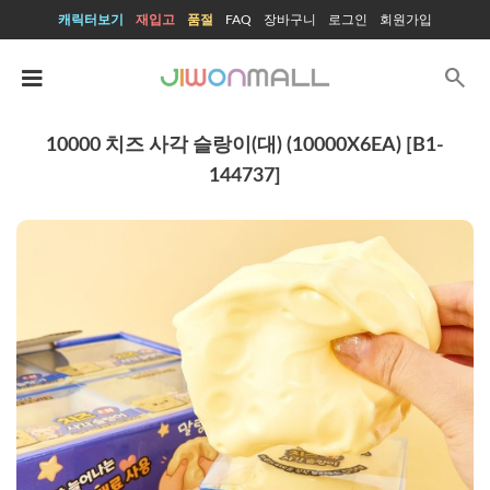
캐릭터보기
재입고
품절
FAQ
장바구니
로그인
회원가입
search
10000 치즈 사각 슬랑이(대) (10000X6EA) [B1-
144737]