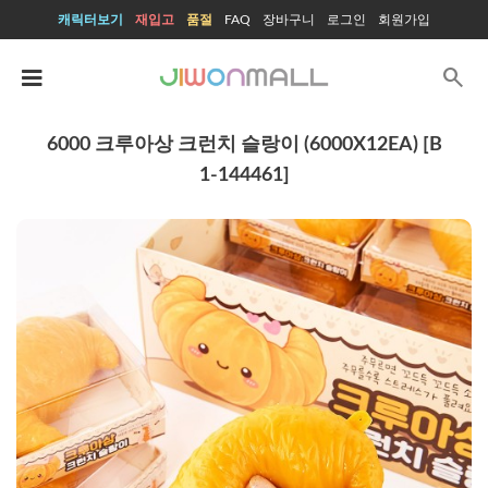
캐릭터보기
재입고
품절
FAQ
장바구니
로그인
회원가입
search
6000 크루아상 크런치 슬랑이 (6000X12EA) [B
1-144461]