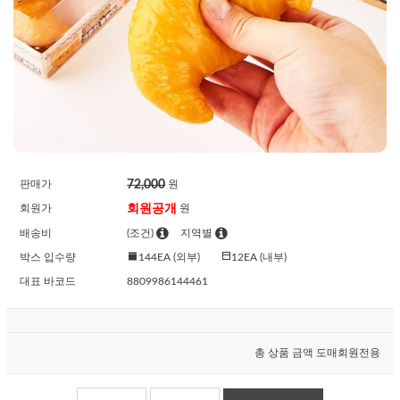
72,000
판매가
원
회원공개
회원가
원
배송비
(조건)
지역별
박스 입수량
144EA (외부)
12EA (내부)
대표 바코드
8809986144461
총 상품 금액
도매회원전용