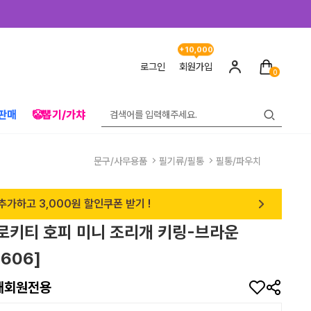
+10,000
로그인
회원가입
0
판매
🤡뽑기/가챠
문구/사무용품
필기류/필통
필통/파우치
추가하고 3,000원 할인쿠폰 받기 !
헬로키티 호피 미니 조리개 키링-브라운
0606]
매회원전용