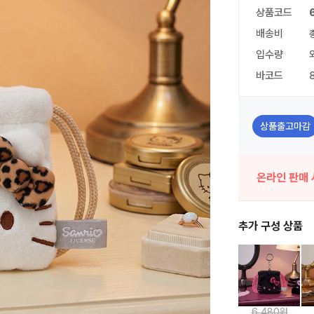
상품코드
배송비
입수량
바코드
상품출고마감
온라인 판매 
추가 구성 상품
6,480원