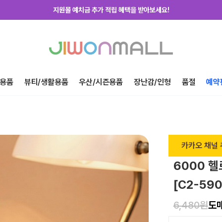
지원몰 위탁배송을 신청하세요!
하루에 한번! 출석체크 룰렛 돌리고 포인트 받자!
지금 가입하고 첫구매 혜택 받아가세요!
용품
뷰티/생활용품
우산/시즌용품
장난감/인형
품절
예약
카카오 채널 
6000 
[C2-59
6,480원
도