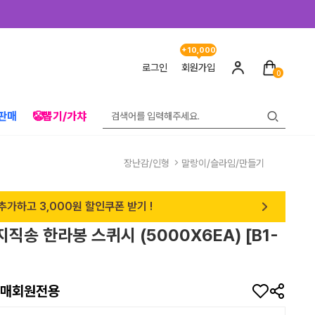
+10,000
로그인
회원가입
0
판매
🤡뽑기/가챠
장난감/인형
말랑이/슬라임/만들기
추가하고 3,000원 할인쿠폰 받기 !
지직송 한라봉 스퀴시 (5000X6EA) [B1-
매회원전용