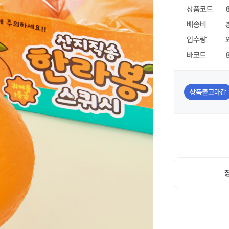
상품코드
배송비
입수량
바코드
상품출고마감