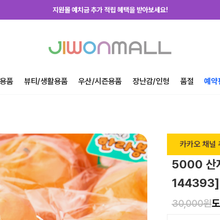
지원몰 위탁배송을 신청하세요!
하루에 한번! 출석체크 룰렛 돌리고 포인트 받자!
지금 가입하고 첫구매 혜택 받아가세요!
용품
뷰티/생활용품
우산/시즌용품
장난감/인형
품절
예약
카카오 채널 
5000 산
144393]
30,000원
도