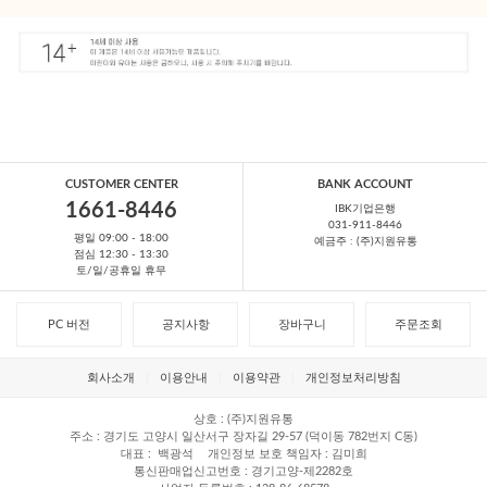
CUSTOMER CENTER
BANK ACCOUNT
1661-8446
IBK기업은행
031-911-8446
평일 09:00 - 18:00
예금주 : (주)지원유통
점심 12:30 - 13:30
토/일/공휴일 휴무
PC 버전
공지사항
장바구니
주문조회
회사소개
이용안내
이용약관
개인정보처리방침
상호
(주)지원유통
주소
경기도 고양시 일산서구 장자길 29-57 (덕이동 782번지 C동)
대표
백광석
개인정보 보호 책임자
김미희
통신판매업신고번호
경기고양-제2282호