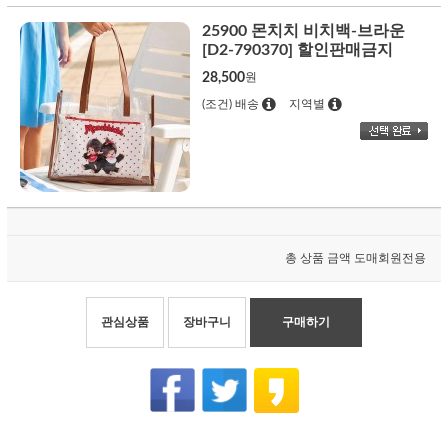
25900 몬치치 비치백-브라운
[D2-790370] 할인판매금지
28,500
원
(조건) 배송
지역별
총 상품 금액
도매회원전용
관심상품
장바구니
구매하기