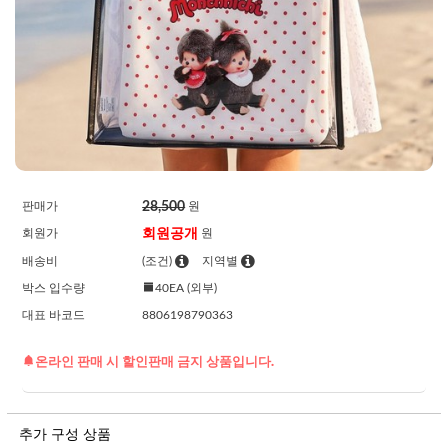
28,500
판매가
원
회원공개
회원가
원
배송비
(조건)
지역별
박스 입수량
40EA (외부)
대표 바코드
8806198790363
온라인 판매 시 할인판매 금지 상품입니다.
추가 구성 상품