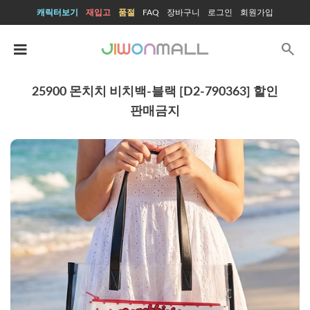
캐릭터보기
재입고
품절
FAQ
장바구니
로그인
회원가입
search
25900 몬치치 비치백-블랙 [D2-790363] 할인
판매금지