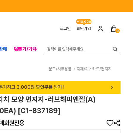
+10,000
로그인
회원가입
0
판매
🤡뽑기/가챠
문구/사무용품
지제류
카드/편지지
추가하고 3,000원 할인쿠폰 받기 !
몬치치 모양 편지지-러브해피엔젤(A)
0EA) [C1-837189]
매회원전용