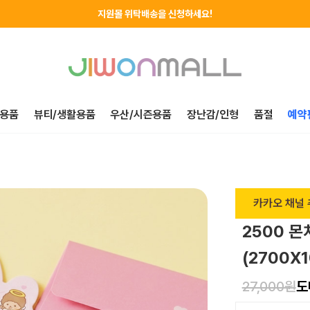
지원몰 위탁배송을 신청하세요!
하루에 한번! 출석체크 룰렛 돌리고 포인트 받자!
지금 가입하고 첫구매 혜택 받아가세요!
용품
뷰티/생활용품
우산/시즌용품
장난감/인형
품절
예약
카카오 채널 
2500 
(2700X1
27,000원
도