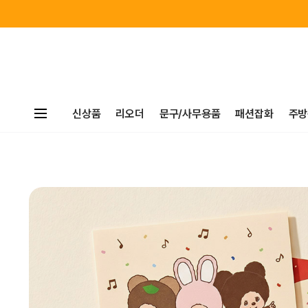
신상품
리오더
문구/사무용품
패션잡화
주방