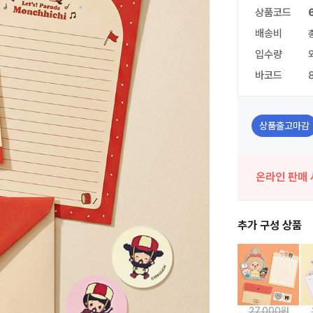
상품코드
배송비
입수량
바코드
상품출고마감
온라인 판매 
추가 구성 상품
27,000원