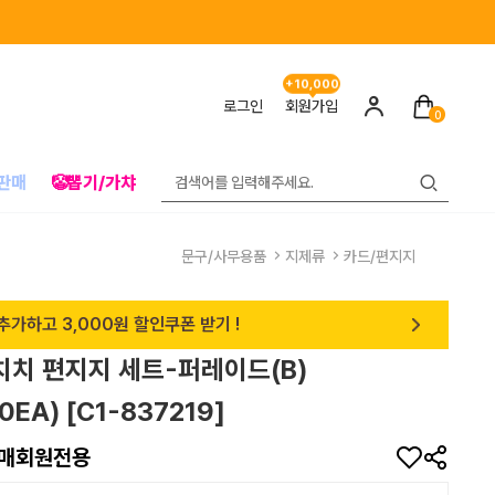
+10,000
로그인
회원가입
0
판매
🤡뽑기/가챠
문구/사무용품
지제류
카드/편지지
추가하고 3,000원 할인쿠폰 받기 !
치치 편지지 세트-퍼레이드(B)
0EA) [C1-837219]
매회원전용