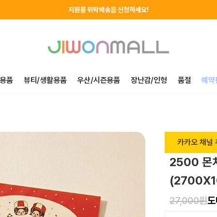
지원몰 위탁배송을 신청하세요!
하루에 한번! 출석체크 룰렛 돌리고 포인트 받자!
지금 가입하고 첫구매 혜택 받아가세요!
용품
뷰티/생활용품
우산/시즌용품
장난감/인형
품절
예약
카카오 채널 
2500 몬
(2700X1
27,000원
도