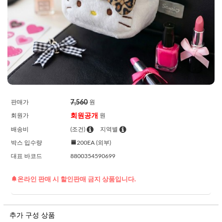
7,560
판매가
원
회원공개
회원가
원
배송비
(조건)
지역별
박스 입수량
200EA (외부)
대표 바코드
8800354590699
온라인 판매 시 할인판매 금지 상품입니다.
추가 구성 상품