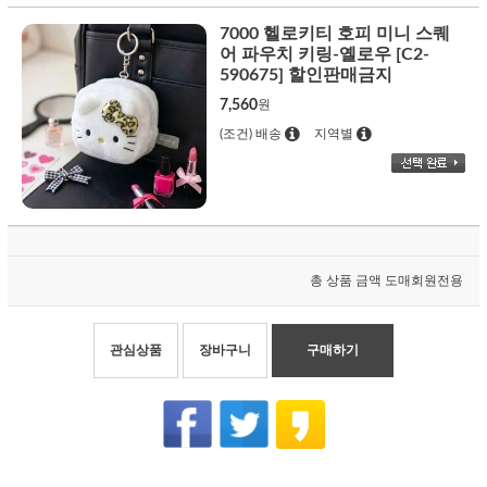
7000 헬로키티 호피 미니 스퀘
어 파우치 키링-옐로우 [C2-
590675] 할인판매금지
7,560
원
(조건) 배송
지역별
총 상품 금액
도매회원전용
관심상품
장바구니
구매하기