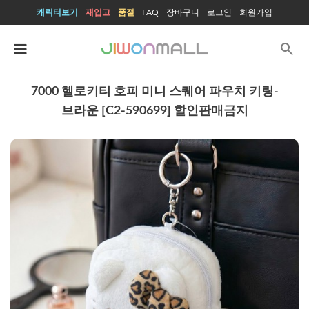
캐릭터보기
재입고
품절
FAQ
장바구니
로그인
회원가입
search
7000 헬로키티 호피 미니 스퀘어 파우치 키링-
브라운 [C2-590699] 할인판매금지