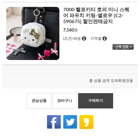
7000 헬로키티 호피 미니 스퀘
어 파우치 키링-옐로우 [C2-
590675] 할인판매금지
7,560
원
(조건) 배송
지역별
총 상품 금액
도매회원전용
관심상품
장바구니
구매하기