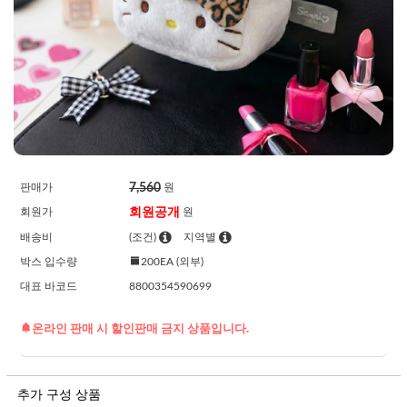
7,560
판매가
원
회원공개
회원가
원
배송비
(조건)
지역별
박스 입수량
200EA (외부)
대표 바코드
8800354590699
온라인 판매 시 할인판매 금지 상품입니다.
추가 구성 상품