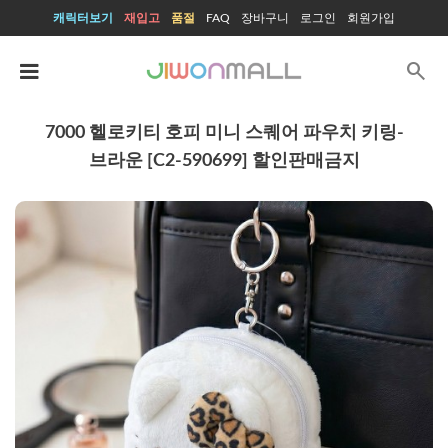
캐릭터보기
재입고
품절
FAQ
장바구니
로그인
회원가입
search
7000 헬로키티 호피 미니 스퀘어 파우치 키링-
브라운 [C2-590699] 할인판매금지