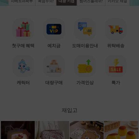
샤베트vs왁뿌
폭염주의!
대왕 키캡
썸머스플래쉬!
카카오 채널
첫구매 혜택
예치금
도매이용안내
위탁배송
캐릭터
대량구매
가격인상
특가
재입고