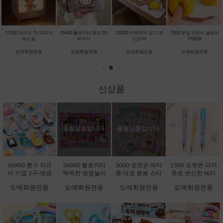
15500 산리오 TV 피규어
15400 헬로키티 호피 PU
21000 리락쿠마 당고 데
7000 푸딩 크런치 슬랑이
무드등
파우치
스크 매
(7000X
도매회원전용
도매회원전용
도매회원전용
도매회원전용
신상품
품절상품입니다.
품절상품입니다.
10900 짱구 피규
36000 헬로키티
5000 포켓몬 메타
1500 포켓몬 피카
어 키캡 2구-랜덤
똑똑한 병원놀이
몽 데코 봉봉 스티
츄로 변신한 메타
[C1-232076]
[C1-371725]
커 (5000X16EA)
몽 지워지는 볼펜
도매회원전용
도매회원전용
도매회원전용
도매회원전용
[D1-132242]
(1500X36EA) [C1-
132051]