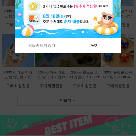
9800 산리오 학사
9800 산리오 학사
9800 산리오 학사
9800 산리오 학사
모 봉제인형 가방
모 봉제인형 가방
모 봉제인형 가방
모 봉제인형 가방
고리 13cm-시나모
고리 13cm-쿠로미
고리 13cm-한교동
고리 13cm-폼폼푸
도매회원전용
도매회원전용
도매회원전용
도매회원전용
롤 [B2-083203]
[B2-083197]
[B2-083234]
린 [B2-083210]
오늘만 보지 않기
닫기
품절상품입니다.
품절상품입니다.
9800 산리오 학사
12000 재능 키보
22000 뽀로로 LE
3000 플랫볼 스피
모 봉제인형 가방
드 딸깍이 키링 (1
D 망원경 [C1-373
너 1탄 (3000X24E
고리 13cm-포차코
2000X8EA) [C1-1
736]
A) [C1-145246]
도매회원전용
도매회원전용
도매회원전용
도매회원전용
[B2-083227]
45048]
더보기