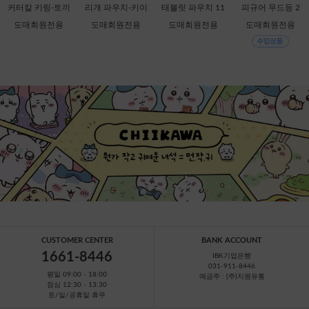
커터칼 키링-토끼
리개 파우치-키이
태블릿 파우치 11
피규어 무드등 2
[C1-068537] 할인
로이토리 [C2-068
인치-키이로이토
탄-헬로키티 [C1-7
도매회원전용
도매회원전용
도매회원전용
도매회원전용
판매금지
759]
리 [B1-069909]
49388]
CUSTOMER CENTER
BANK ACCOUNT
1661-8446
IBK기업은행
031-911-8446
평일 09:00 - 18:00
예금주 : (주)지원유통
점심 12:30 - 13:30
토/일/공휴일 휴무