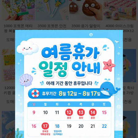
1000 포켓몬 메타
3500 포켓몬 안전
3500 응가 말랑이
4000 아이스크림
몽 복불복 키링 마
캡 가위 (3500X20
(3780X12EA) [B1-
왁뿌볼 (4320X12
스코트 연필캡 (10
EA) [C1-132372]
593354]
EA) [B1-912972]
도매회원전용
도매회원전용
도매회원전용
도매회원전용
00X60EA) [C1-13
2204]
12000 26구 대왕
12000 대왕 딸깍
9800 산리오 학사
9800 산리오 학사
키캡 클리커 키링-
이 키캡 키링 26
모 봉제인형 가방
모 봉제인형 가방
랜덤 [C2-913191]
구-랜덤 [C2-8251
고리 13cm-헬로키
고리 13cm-마이멜
도매회원전용
도매회원전용
도매회원전용
도매회원전용
63]
티 [B2-083173]
로디 [B2-083180]