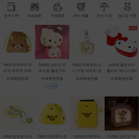
문구/사무
패션잡화
주방용품
뷰티/생활
우산/시즌
장난감/인형
7800 리락쿠마 조
56000 산리오 빅
9000 리락쿠마 미
14000 헬로키티
리개 파우치-리락
무드등-헬로키티
니 키링 파우치-코
물티슈 케이스 [B2
쿠마 [C2-068735]
[C1-315167]
리락쿠마 [C2-069
-378816]
도매회원전용
도매회원전용
도매회원전용
도매회원전용
435]
3900 먼작귀 미니
7800 리락쿠마 조
32000 리락쿠마
15500 산리오 TV