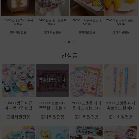
15500 산리오 TV 피규어
15400 헬로키티 호피 PU
21000 리락쿠마 당고 데
7000 푸딩 크런치 슬랑이
무드등
파우치
스크 매
(7000X
도매회원전용
도매회원전용
도매회원전용
도매회원전용
신상품
품절상품입니다.
10900 짱구 피규
36000 헬로키티
5000 포켓몬 메타
1500 포켓몬 피카
어 키캡 2구-랜덤
똑똑한 병원놀이
몽 데코 봉봉 스티
츄로 변신한 메타
[C1-232076]
[C1-371725]
커 (5000X16EA)
몽 지워지는 볼펜
도매회원전용
도매회원전용
도매회원전용
도매회원전용
[D1-132242]
(1500X36EA) [C1-
132051]