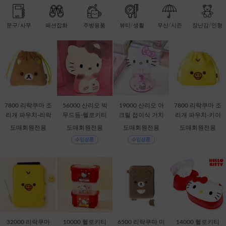
문구/사무
패션잡화
주방용품
뷰티/생활
우산/시즌
장난감/인형
7800 리락쿠마 조
56000 산리오 빅
19000 산리오 아
7800 리락쿠마 조
리개 파우치-리락
무드등-헬로키티
크릴 접이식 거치
리개 파우치-키이
쿠마 [C2-068735]
[C1-315167]
대-헬로키티 [C1-1
로이토리 [C2-068
도매회원전용
도매회원전용
도매회원전용
도매회원전용
32868]
759]
32000 리락쿠마
10000 헬로키티
6500 리락쿠마 미
14000 헬로키티