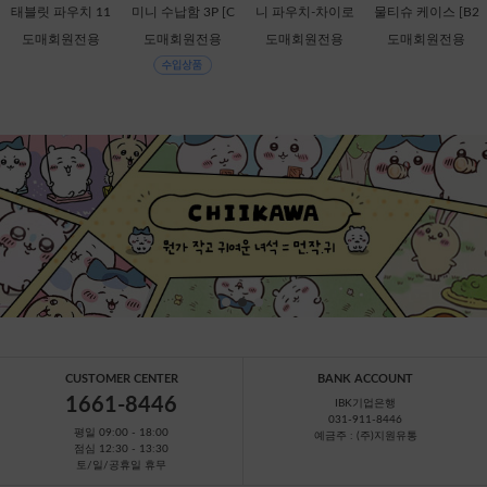
태블릿 파우치 11
미니 수납함 3P [C
니 파우치-차이로
물티슈 케이스 [B2
인치-키이로이토
1-884308]
이코구마 [C2-068
-378816]
도매회원전용
도매회원전용
도매회원전용
도매회원전용
리 [B1-069909]
728]
CUSTOMER CENTER
BANK ACCOUNT
1661-8446
IBK기업은행
031-911-8446
평일 09:00 - 18:00
예금주 : (주)지원유통
점심 12:30 - 13:30
토/일/공휴일 휴무