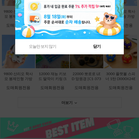
9800 산리오 학사
9800 산리오 학사
9800 산리오 학사
9800 산리오 학사
모 봉제인형 가방
모 봉제인형 가방
모 봉제인형 가방
모 봉제인형 가방
고리 13cm-시나모
고리 13cm-쿠로미
고리 13cm-한교동
고리 13cm-폼폼푸
도매회원전용
도매회원전용
도매회원전용
도매회원전용
롤 [B2-083203]
[B2-083197]
[B2-083234]
린 [B2-083210]
오늘만 보지 않기
닫기
품절상품입니다.
품절상품입니다.
9800 산리오 학사
12000 재능 키보
22000 뽀로로 LE
3000 플랫볼 스피
모 봉제인형 가방
드 딸깍이 키링 (1
D 망원경 [C1-373
너 1탄 (3000X24E
고리 13cm-포차코
2000X8EA) [C1-1
736]
A) [C1-145246]
도매회원전용
도매회원전용
도매회원전용
도매회원전용
[B2-083227]
45048]
더보기