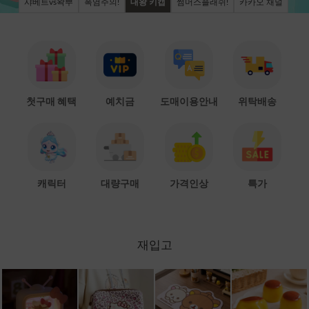
샤베트vs왁뿌
폭염주의!
대왕 키캡
썸머스플래쉬!
카카오 채널
첫구매 혜택
예치금
도매이용안내
위탁배송
캐릭터
대량구매
가격인상
특가
재입고