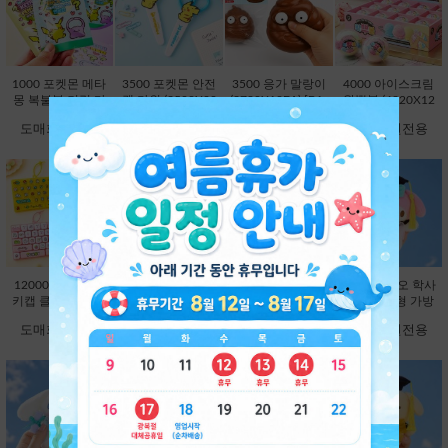
1000 포켓몬 메타
3500 포켓몬 안전
3500 응가 말랑이
4000 아이스크림
몽 복불복 키링 마
캡 가위 (3500X20
(3780X12EA) [B1-
왁뿌볼 (4320X12
스코트 연필캡 (10
EA) [C1-132372]
593354]
EA) [B1-912972]
도매회원전용
도매회원전용
도매회원전용
도매회원전용
00X60EA) [C1-13
2204]
12000 26구 대왕
12000 대왕 딸깍
9800 산리오 학사
9800 산리오 학사
키캡 클리커 키링-
이 키캡 키링 26
모 봉제인형 가방
모 봉제인형 가방
랜덤 [C2-913191]
구-랜덤 [C2-8251
고리 13cm-헬로키
고리 13cm-마이멜
도매회원전용
도매회원전용
도매회원전용
도매회원전용
63]
티 [B2-083173]
로디 [B2-083180]