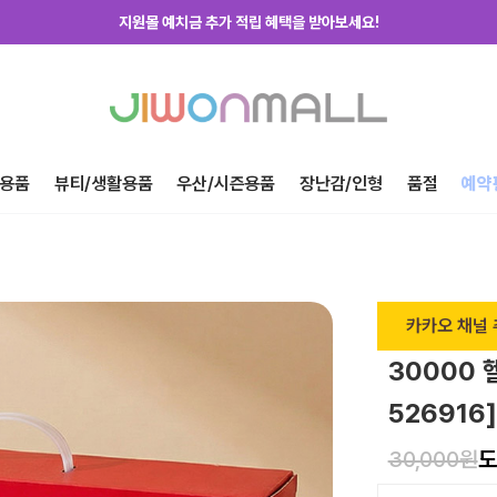
지원몰 위탁배송을 신청하세요!
하루에 한번! 출석체크 룰렛 돌리고 포인트 받자!
지금 가입하고 첫구매 혜택 받아가세요!
용품
뷰티/생활용품
우산/시즌용품
장난감/인형
품절
예약
카카오 채널 
30000 
526916]
30,000원
도