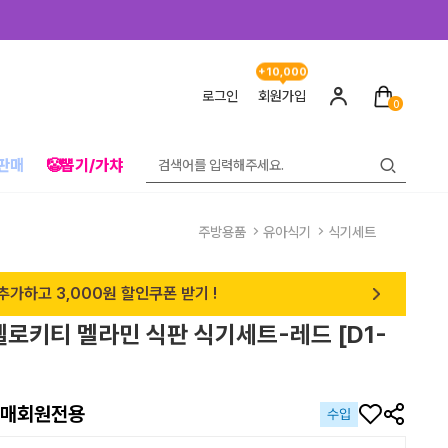
+10,000
로그인
회원가입
0
판매
🤡뽑기/가챠
주방용품
유아식기
식기세트
추가하고 3,000원 할인쿠폰 받기 !
헬로키티 멜라민 식판 식기세트-레드 [D1-
매회원전용