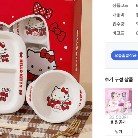
상품코드
배송비
입수량
바코드
오늘출발상품
추가 구성 상품
33,500원
회원공개
담기