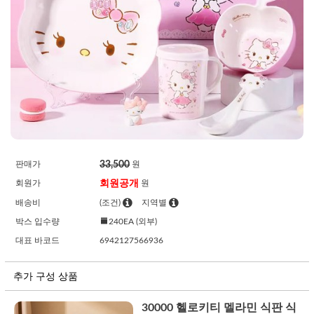
33,500
판매가
원
회원공개
회원가
원
배송비
(조건)
지역별
박스 입수량
240EA (외부)
대표 바코드
6942127566936
추가 구성 상품
30000 헬로키티 멜라민 식판 식