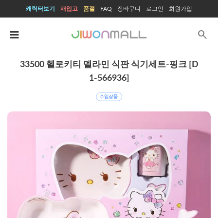
캐릭터보기
재입고
품절
FAQ
장바구니
로그인
회원가입
search
33500 헬로키티 멜라민 식판 식기세트-핑크 [D
1-566936]