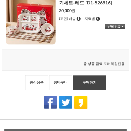
기세트-레드 [D1-526916]
30,000
원
(조건) 배송
지역별
총 상품 금액
도매회원전용
관심상품
장바구니
구매하기