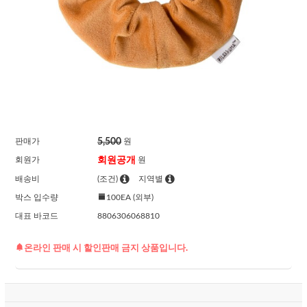
5,500
판매가
원
회원공개
회원가
원
배송비
(조건)
지역별
박스 입수량
100EA (외부)
대표 바코드
8806306068810
온라인 판매 시 할인판매 금지 상품입니다.