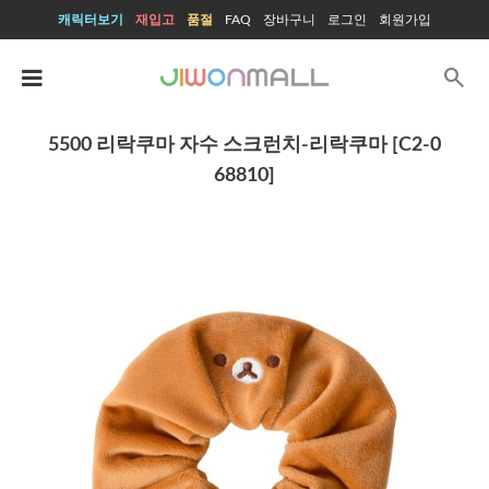
캐릭터보기
재입고
품절
FAQ
장바구니
로그인
회원가입
search
5500 리락쿠마 자수 스크런치-리락쿠마 [C2-0
68810]