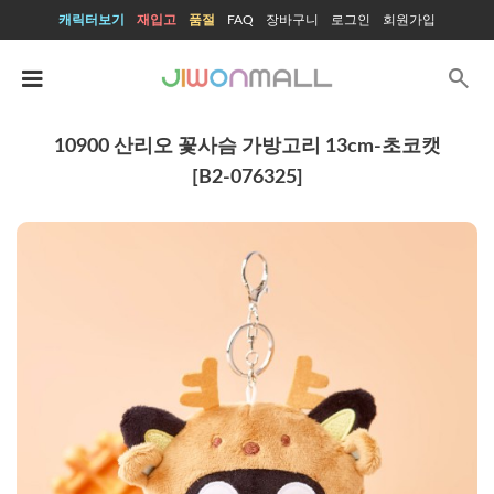
캐릭터보기
재입고
품절
FAQ
장바구니
로그인
회원가입
search
10900 산리오 꽃사슴 가방고리 13cm-초코캣
[B2-076325]