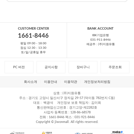
CUSTOMER CENTER
BANK ACCOUNT
1661-8446
IBK기업은행
031-911-8446
평일 09:00 - 18:00
예금주 : (주)지원유통
점심 12:30 - 13:30
토/일/공휴일 휴무
PC 버전
공지사항
장바구니
주문조회
회사소개
이용안내
이용약관
개인정보처리방침
상호
(주)지원유통
주소
경기도 고양시 일산서구 장자길 29-57 (덕이동 782번지 C동)
대표
백광석
개인정보 보호 책임자
김미희
통신판매업신고번호
경기고양-제2282호
사업자 등록번호
128-86-68578
전화
1661-8446
팩스
031-921-8446
Copyright © jiwonmall. All rights reserved.