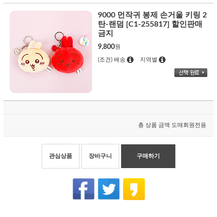
9000 먼작귀 봉제 손거울 키링 2
탄-랜덤 [C1-255817] 할인판매
금지
9,800
원
(조건) 배송
지역별
총 상품 금액
도매회원전용
관심상품
장바구니
구매하기