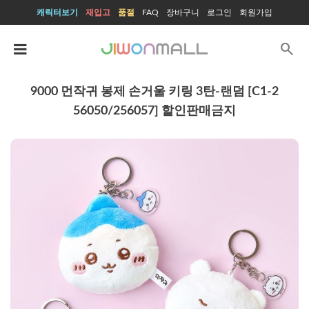
캐릭터보기
재입고
품절
FAQ
장바구니
로그인
회원가입
search
9000 먼작귀 봉제 손거울 키링 3탄-랜덤 [C1-2
56050/256057] 할인판매금지