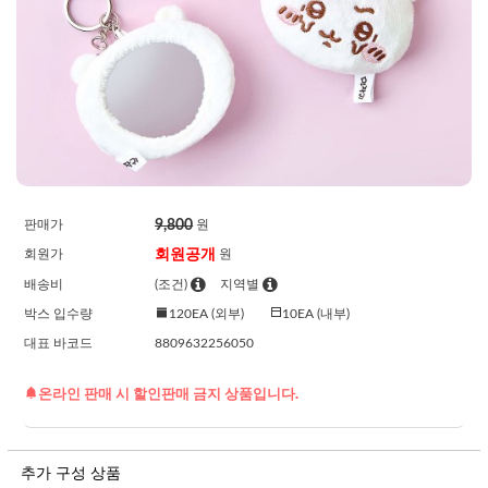
9,800
판매가
원
회원공개
회원가
원
배송비
(조건)
지역별
박스 입수량
120EA (외부)
10EA (내부)
대표 바코드
8809632256050
온라인 판매 시 할인판매 금지 상품입니다.
추가 구성 상품