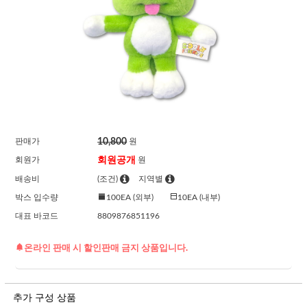
10,800
판매가
원
회원공개
회원가
원
배송비
(조건)
지역별
박스 입수량
100EA (외부)
10EA (내부)
대표 바코드
8809876851196
온라인 판매 시 할인판매 금지 상품입니다.
추가 구성 상품