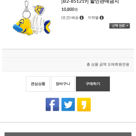
[B2-851219] 할인판매금지
10,800
원
(조건) 배송
지역별
총 상품 금액
도매회원전용
관심상품
장바구니
구매하기