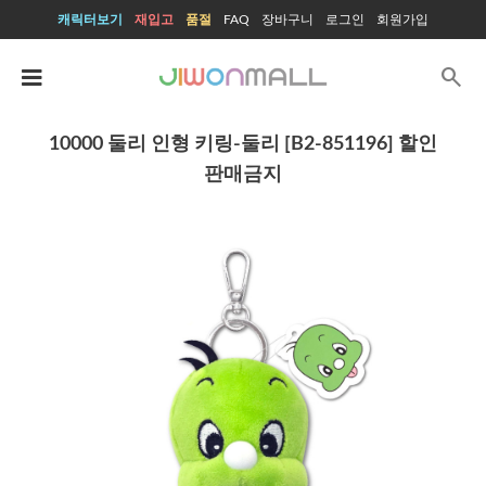
캐릭터보기
재입고
품절
FAQ
장바구니
로그인
회원가입
search
10000 둘리 인형 키링-둘리 [B2-851196] 할인
판매금지