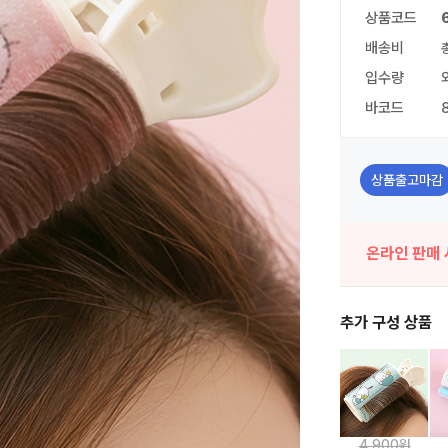
상품코드
배송비
입수량
바코드
상품출고마감
온라인 판매 
추가 구성 상품
4,900원