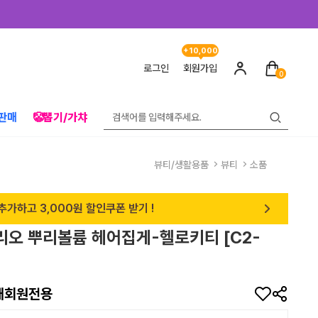
+10,000
로그인
회원가입
0
판매
🤡뽑기/가챠
뷰티/생활용품
뷰티
소품
추가하고 3,000원 할인쿠폰 받기 !
산리오 뿌리볼륨 헤어집게-헬로키티 [C2-
매회원전용