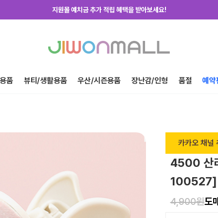
지원몰 예치금 추가 적립 혜택을 받아보세요!
지원몰 위탁배송을 신청하세요!
하루에 한번! 출석체크 룰렛 돌리고 포인트 받자!
지금 가입하고 첫구매 혜택 받아가세요!
용품
뷰티/생활용품
우산/시즌용품
장난감/인형
품절
예약
카카오 채널 
4500 
100527]
4,900원
도