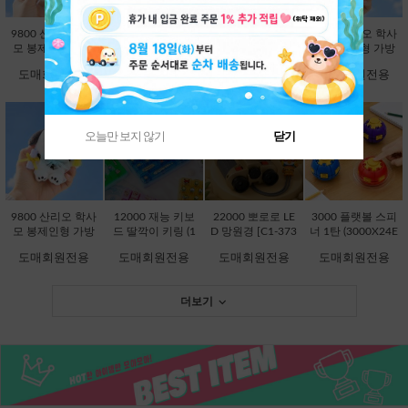
9800 산리오 학사
9800 산리오 학사
9800 산리오 학사
9800 산리오 학사
모 봉제인형 가방
모 봉제인형 가방
모 봉제인형 가방
모 봉제인형 가방
고리 13cm-시나모
고리 13cm-쿠로미
고리 13cm-한교동
고리 13cm-폼폼푸
도매회원전용
도매회원전용
도매회원전용
도매회원전용
롤 [B2-083203]
[B2-083197]
[B2-083234]
린 [B2-083210]
오늘만 보지 않기
닫기
품절상품입니다.
품절상품입니다.
9800 산리오 학사
12000 재능 키보
22000 뽀로로 LE
3000 플랫볼 스피
모 봉제인형 가방
드 딸깍이 키링 (1
D 망원경 [C1-373
너 1탄 (3000X24E
고리 13cm-포차코
2000X8EA) [C1-1
736]
A) [C1-145246]
도매회원전용
도매회원전용
도매회원전용
도매회원전용
[B2-083227]
45048]
더보기