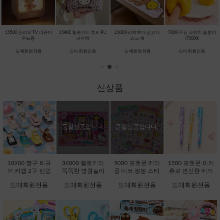
15500 산리오 TV 피규어
15400 헬로키티 호피 PU
21000 리락쿠마 당고 데
7000 푸딩 크런치 슬랑이
무드등
파우치
스크 매
(7000X
도매회원전용
도매회원전용
도매회원전용
도매회원전용
신상품
품절상품입니다.
품절상품입니다.
10900 짱구 피규
36000 헬로키티
5000 포켓몬 메타
1500 포켓몬 피카
어 키캡 2구-랜덤
똑똑한 병원놀이
몽 데코 봉봉 스티
츄로 변신한 메타
[C1-232076]
[C1-371725]
커 (5000X16EA)
몽 지워지는 볼펜
도매회원전용
도매회원전용
도매회원전용
도매회원전용
[D1-132242]
(1500X36EA) [C1-
132051]