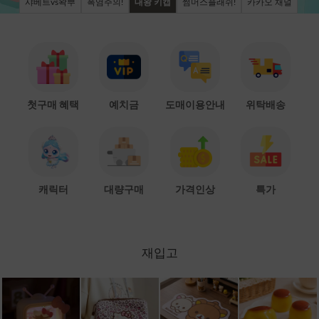
샤베트vs왁뿌
폭염주의!
대왕 키캡
썸머스플래쉬!
카카오 채널
첫구매 혜택
예치금
도매이용안내
위탁배송
캐릭터
대량구매
가격인상
특가
재입고