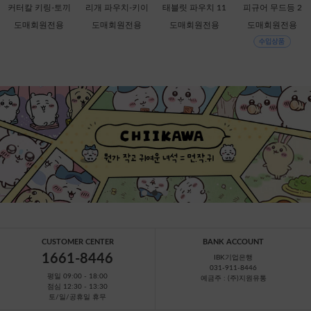
커터칼 키링-토끼
리개 파우치-키이
태블릿 파우치 11
피규어 무드등 2
[C1-068537] 할인
로이토리 [C2-068
인치-키이로이토
탄-헬로키티 [C1-7
도매회원전용
도매회원전용
도매회원전용
도매회원전용
판매금지
759]
리 [B1-069909]
49388]
CUSTOMER CENTER
BANK ACCOUNT
1661-8446
IBK기업은행
031-911-8446
평일 09:00 - 18:00
예금주 : (주)지원유통
점심 12:30 - 13:30
토/일/공휴일 휴무