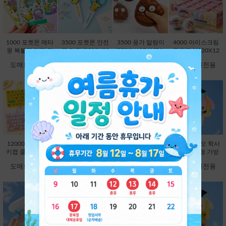
1000 포켓몬 메타
3500 포켓몬 안전
3500 응가 말랑이
4000 아이스크림
몽 복불복 키링 마
캡 가위 (3500X20
(3780X12EA) [B1-
왁뿌볼 (4320X12
스코트 연필캡 (10
EA) [C1-132372]
593354]
EA) [B1-912972]
도매회원전용
도매회원전용
도매회원전용
도매회원전용
00X60EA) [C1-13
2204]
12000 26구 대왕
12000 대왕 딸깍
9800 산리오 학사
9800 산리오 학사
키캡 클리커 키링-
이 키캡 키링 26
모 봉제인형 가방
모 봉제인형 가방
랜덤 [C2-913191]
구-랜덤 [C2-8251
고리 13cm-헬로키
고리 13cm-마이멜
도매회원전용
도매회원전용
도매회원전용
도매회원전용
63]
티 [B2-083173]
로디 [B2-083180]