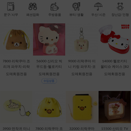
문구/사무
패션잡화
주방용품
뷰티/생활
우산/시즌
장난감/인형
7800 리락쿠마 조
56000 산리오 빅
9000 리락쿠마 미
14000 헬로키티
리개 파우치-리락
무드등-헬로키티
니 키링 파우치-코
물티슈 케이스 [B2
쿠마 [C2-068735]
[C1-315167]
리락쿠마 [C2-069
-378816]
도매회원전용
도매회원전용
도매회원전용
도매회원전용
435]
3900 먼작귀 미니
7800 리락쿠마 조
32000 리락쿠마
15500 산리오 TV