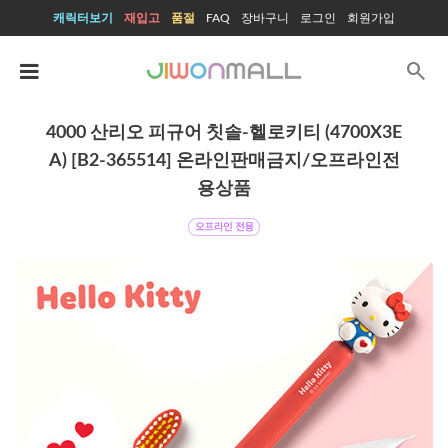
캐릭터보기
재입고
품절
FAQ
장바구니
로그인
회원가입
search
4000 산리오 피규어 칫솔-헬로키티 (4700X3E
A) [B2-365514] 온라인판매금지/오프라인전
용상품