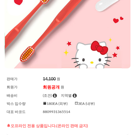
14,100
판매가
원
회원공개
회원가
원
배송비
(조건)
지역별
박스 입수량
180EA (외부)
3EA (내부)
대표 바코드
8809931365514
오프라인 전용 상품입니다.(온라인 판매 금지)