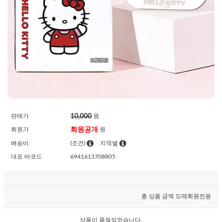
10,000
판매가
원
회원공개
회원가
원
배송비
(조건)
지역별
대표 바코드
6941613708805
총 상품 금액
도매회원전용
상품이 품절되었습니다.