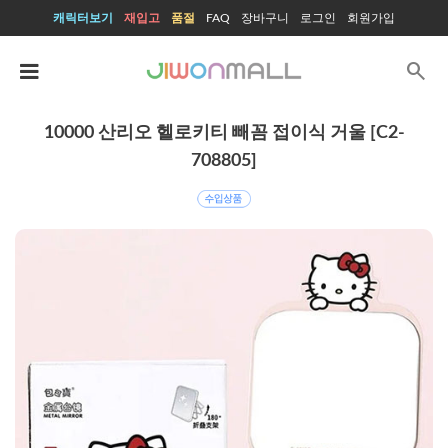
캐릭터보기
재입고
품절
FAQ
장바구니
로그인
회원가입
search
10000 산리오 헬로키티 빼꼼 접이식 거울 [C2-
708805]