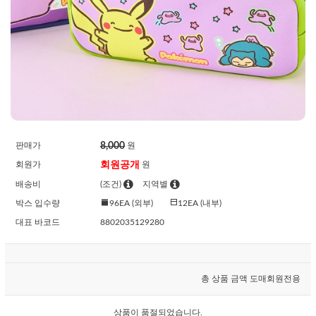
8,000
판매가
원
회원공개
회원가
원
배송비
(조건)
지역별
박스 입수량
96EA (외부)
12EA (내부)
대표 바코드
8802035129280
총 상품 금액
도매회원전용
상품이 품절되었습니다.