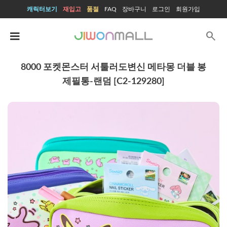
캐릭터보기
재입고
품절
FAQ
장바구니
로그인
회원가입
search
8000 포켓몬스터 서툴러도변신 메타몽 더블 봉
제필통-랜덤 [C2-129280]