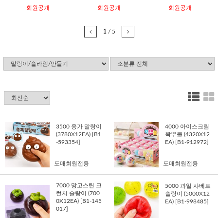
회원공개
회원공개
회원공개
1
/
5
3500 응가 말랑이
4000 아이스크림
(3780X12EA) [B1
왁뿌볼 (4320X12
-593354]
EA) [B1-912972]
도매회원전용
도매회원전용
7000 망고스틴 크
5000 과일 샤베트
런치 슬랑이 (700
슬랑이 (5000X12
0X12EA) [B1-145
EA) [B1-998485]
017]