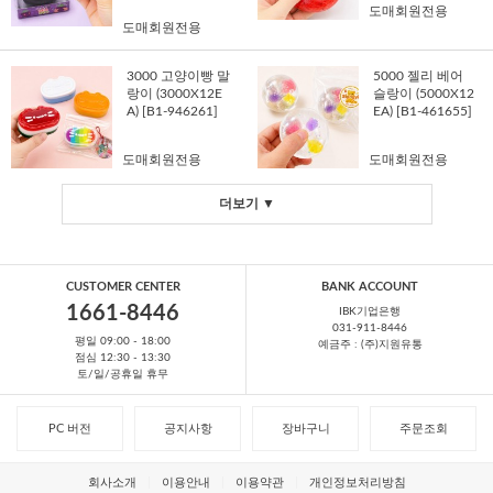
도매회원전용
도매회원전용
3000 고양이빵 말
5000 젤리 베어
랑이 (3000X12E
슬랑이 (5000X12
A) [B1-946261]
EA) [B1-461655]
도매회원전용
도매회원전용
더보기 ▼
CUSTOMER CENTER
BANK ACCOUNT
1661-8446
IBK기업은행
031-911-8446
평일 09:00 - 18:00
예금주 : (주)지원유통
점심 12:30 - 13:30
토/일/공휴일 휴무
PC 버전
공지사항
장바구니
주문조회
회사소개
이용안내
이용약관
개인정보처리방침