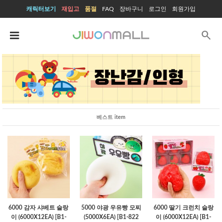
캐릭터보기
재입고
품절
FAQ
장바구니
로그인
회원가입
search
베스트 item
6000 감자 샤베트 슬랑
5000 야광 우유빵 모찌
6000 딸기 크런치 슬랑
이 (6000X12EA) [B1-
(5000X6EA) [B1-822
이 (6000X12EA) [B1-