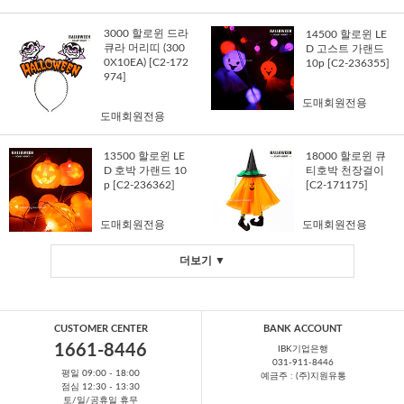
3000 할로윈 드라
14500 할로윈 LE
큐라 머리띠 (300
D 고스트 가랜드
0X10EA) [C2-172
10p [C2-236355]
974]
도매회원전용
도매회원전용
13500 할로윈 LE
18000 할로윈 큐
D 호박 가랜드 10
티호박 천장걸이
p [C2-236362]
[C2-171175]
도매회원전용
도매회원전용
더보기 ▼
CUSTOMER CENTER
BANK ACCOUNT
1661-8446
IBK기업은행
031-911-8446
평일 09:00 - 18:00
예금주 : (주)지원유통
점심 12:30 - 13:30
토/일/공휴일 휴무