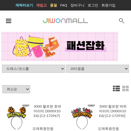
캐릭터보기
재입고
품절
FAQ
장바구니
로그인
회원가입
search
3000 할로윈 호박
3000 할로윈 박쥐
머리띠 (3000X10
머리띠 (3000X10
EA) [C2-172967]
EA) [C2-172950]
도매회원전용
도매회원전용