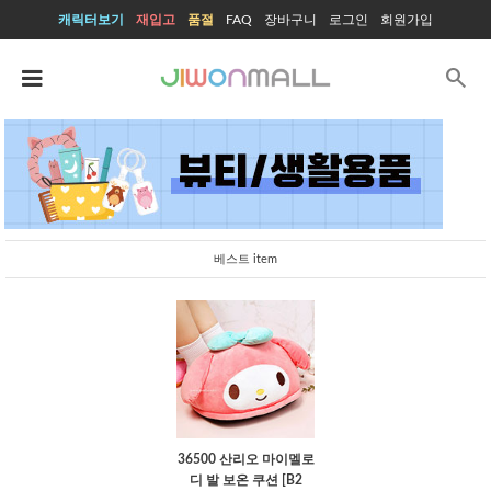
캐릭터보기
재입고
품절
FAQ
장바구니
로그인
회원가입
search
베스트 item
36500 산리오 마이멜로
디 발 보온 쿠션 [B2