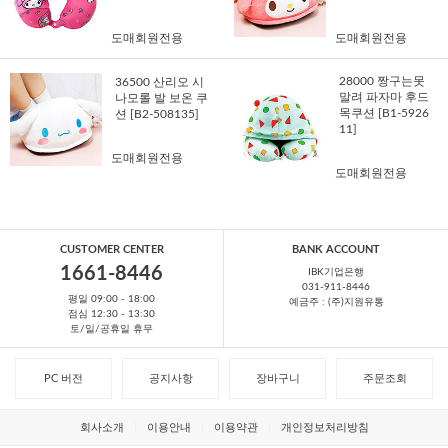
도매회원전용
도매회원전용
28000 짱구는못
36500 산리오 시
말려 파자마 후드
나모롤 발 보온 쿠
목쿠션 [B1-5926
션 [B2-508135]
11]
도매회원전용
도매회원전용
CUSTOMER CENTER
BANK ACCOUNT
1661-8446
IBK기업은행
031-911-8446
평일 09:00 - 18:00
예금주 : (주)지원유통
점심 12:30 - 13:30
토/일/공휴일 휴무
PC 버전
공지사항
장바구니
주문조회
회사소개
이용안내
이용약관
개인정보처리방침