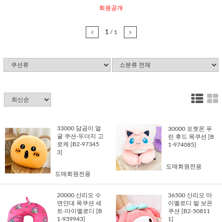
회원공개
1
/
1
33000 담곰이 얼
30000 포켓몬 푸
굴 쿠션-두더지 고
린 후드 목쿠션 [B
로케 [B2-97345
1-974085]
3]
도매회원전용
도매회원전용
20000 산리오 수
36500 산리오 마
면안대 목쿠션 세
이멜로디 발 보온
트-마이멜로디 [B
쿠션 [B2-50811
1-939943]
1]